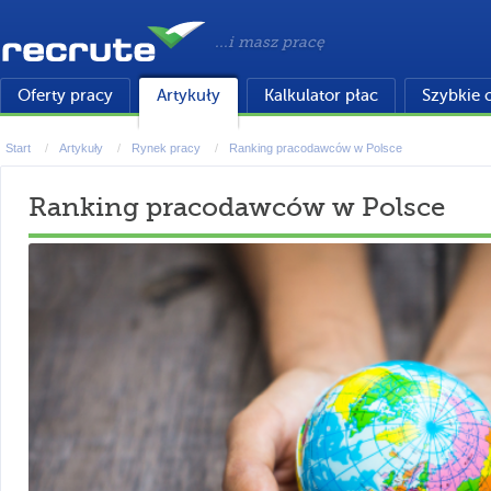
...i masz pracę
Oferty pracy
Artykuły
Kalkulator płac
Szybkie 
Start
Artykuły
Rynek pracy
Ranking pracodawców w Polsce
Ranking pracodawców w Polsce