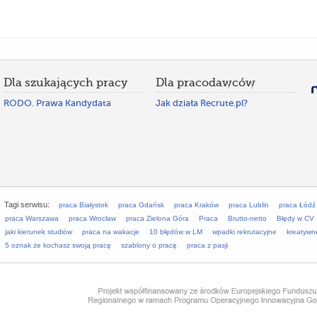
Dla szukających pracy
Dla pracodawców
RODO. Prawa Kandydata
Jak działa Recrute.pl?
Tagi serwisu:
praca Białystok
praca Gdańsk
praca Kraków
praca Lublin
praca Łódź
praca Warszawa
praca Wrocław
praca Zielona Góra
Praca
Brutto-netto
Błędy w CV
jaki kierunek studiów
praca na wakacje
10 błędów w LM
wpadki rekrutacyjne
kreatywn
5 oznak że kochasz swoją pracę
szablony o pracę
praca z pasji