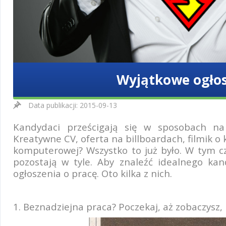
Wyjątkowe ogło
Data publikacji: 2015-09-13
Kandydaci prześcigają się w sposobach na
Kreatywne CV, oferta na billboardach, filmik o 
komputerowej? Wszystko to już było. W tym cz
pozostają w tyle. Aby znaleźć idealnego ka
ogłoszenia o pracę. Oto kilka z nich.
1. Beznadziejna praca? Poczekaj, aż zobaczysz, 