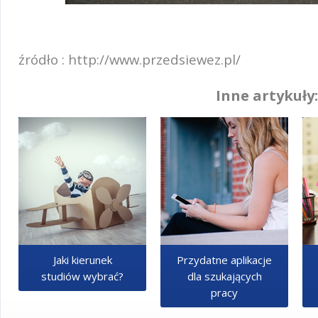
źródło : http://www.przedsiewez.pl/
Inne artykuły:
Jaki kierunek
Przydatne aplikacje
studiów wybrać?
dla szukających
pracy