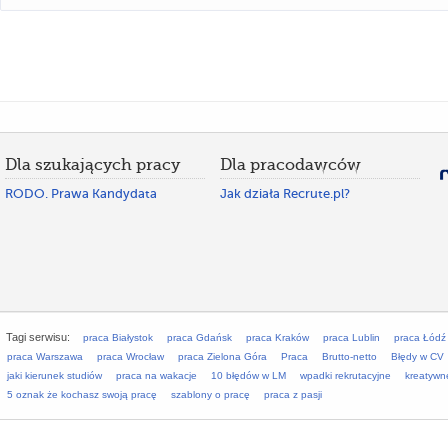
Dla szukających pracy
Dla pracodawców
RODO. Prawa Kandydata
Jak działa Recrute.pl?
Tagi serwisu:
praca Białystok
praca Gdańsk
praca Kraków
praca Lublin
praca Łódź
praca Warszawa
praca Wrocław
praca Zielona Góra
Praca
Brutto-netto
Błędy w CV
jaki kierunek studiów
praca na wakacje
10 błędów w LM
wpadki rekrutacyjne
kreatywn
5 oznak że kochasz swoją pracę
szablony o pracę
praca z pasji