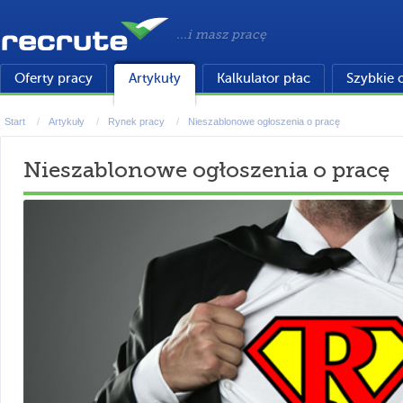
...i masz pracę
Oferty pracy
Artykuły
Kalkulator płac
Szybkie 
Start
Artykuły
Rynek pracy
Nieszablonowe ogłoszenia o pracę
Nieszablonowe ogłoszenia o pracę