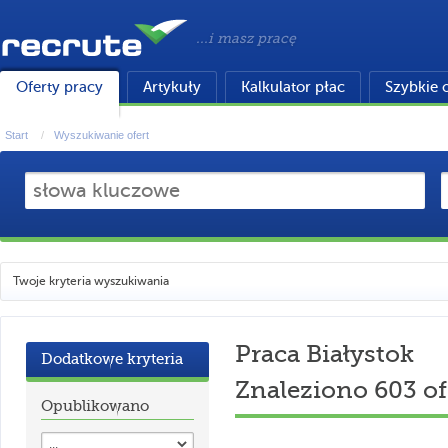
...i masz pracę
Oferty pracy
Artykuły
Kalkulator płac
Szybkie 
Start
Wyszukiwanie ofert
Twoje kryteria wyszukiwania
Praca Białystok
Dodatkowe kryteria
Znaleziono 603 of
Opublikowano