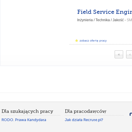
Field Service Engi
Inżynieria / Technika / Jakość -
SM
zobacz ofertę pracy
«
‹
Dla szukających pracy
Dla pracodawców
RODO. Prawa Kandydata
Jak działa Recrute.pl?