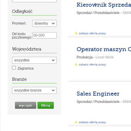
Odległość
Sprzedaż / Przedstawiciele -
SMA
Promień:
zobacz ofertę pracy
Od kodu
pocztowego:
Województwa
Produkcja -
Level Work
zobacz ofertę pracy
Zagranica
Branże
Sales Engineer
Sprzedaż / Przedstawiciele -
SMA
zobacz ofertę pracy