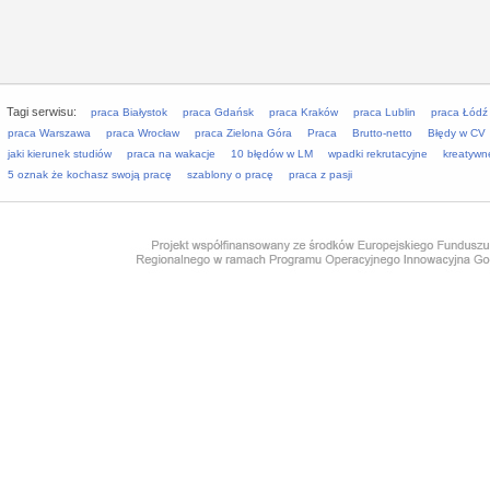
Tagi serwisu:
praca Białystok
praca Gdańsk
praca Kraków
praca Lublin
praca Łódź
praca Warszawa
praca Wrocław
praca Zielona Góra
Praca
Brutto-netto
Błędy w CV
jaki kierunek studiów
praca na wakacje
10 błędów w LM
wpadki rekrutacyjne
kreatywn
5 oznak że kochasz swoją pracę
szablony o pracę
praca z pasji