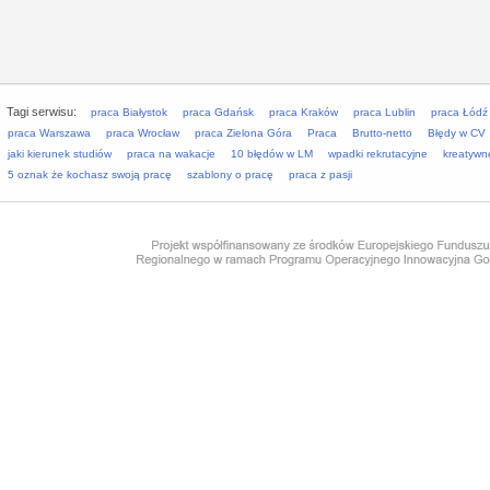
Tagi serwisu:
praca Białystok
praca Gdańsk
praca Kraków
praca Lublin
praca Łódź
praca Warszawa
praca Wrocław
praca Zielona Góra
Praca
Brutto-netto
Błędy w CV
jaki kierunek studiów
praca na wakacje
10 błędów w LM
wpadki rekrutacyjne
kreatywn
5 oznak że kochasz swoją pracę
szablony o pracę
praca z pasji