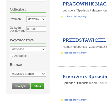
Odległość
Logistyka / Spedycja / Magazynow
zobacz ofertę pracy
Promień:
Od kodu
pocztowego:
Województwa
Human Resources / Zasoby ludzki
zobacz ofertę pracy
Zagranica
Branże
Sprzedaż / Przedstawiciele -
SMA
zobacz ofertę pracy