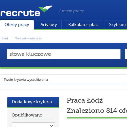
...i masz pracę
Oferty pracy
Artykuły
Kalkulator płac
Szybkie 
Start
Wyszukiwanie ofert
Twoje kryteria wyszukiwania
Praca Łódź
Dodatkowe kryteria
Znaleziono 814 of
Opublikowano