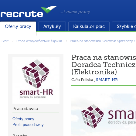
...i masz pracę
Oferty pracy
Artykuły
Kalkulator płac
Szybkie 
Start
Praca w województwie śląskim
Praca na stanowisku Kierownik Sprzedaży / 
Praca na stanowi
Doradca Technic
(Elektronika)
Cała Polska
,
SMART-HR
Pracodawca
Oferty pracy
Profil pracodawcy