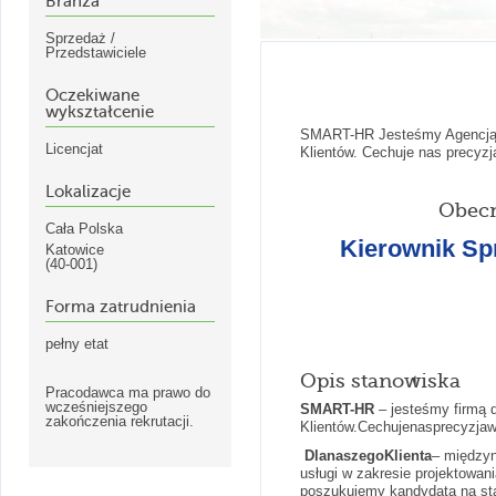
Branża
Sprzedaż /
Przedstawiciele
Oczekiwane
wykształcenie
SMART-HR Jesteśmy Agencją Re
Licencjat
Klientów. Cechuje nas precyzja
Lokalizacje
Obecn
Cała Polska
Kierownik Sp
Katowice
(40-001)
Forma zatrudnienia
pełny etat
Opis stanowiska
Pracodawca ma prawo do
wcześniejszego
SMART-HR
– jesteśmy firmą 
zakończenia rekrutacji.
Klientów.Cechujenasprecyzjawd
DlanaszegoKlienta
– międzyn
usługi w zakresie projektowan
poszukujemy kandydata na st