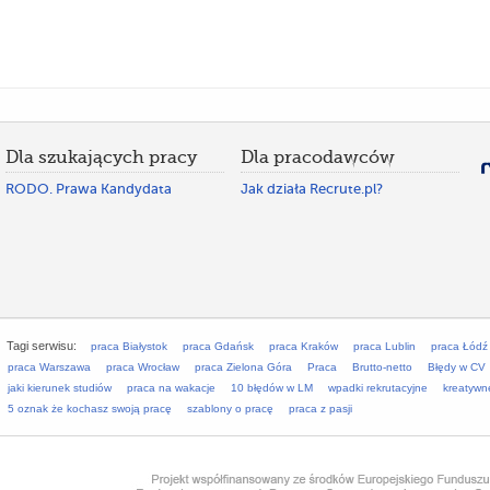
Dla szukających pracy
Dla pracodawców
RODO. Prawa Kandydata
Jak działa Recrute.pl?
Tagi serwisu:
praca Białystok
praca Gdańsk
praca Kraków
praca Lublin
praca Łódź
praca Warszawa
praca Wrocław
praca Zielona Góra
Praca
Brutto-netto
Błędy w CV
jaki kierunek studiów
praca na wakacje
10 błędów w LM
wpadki rekrutacyjne
kreatywn
5 oznak że kochasz swoją pracę
szablony o pracę
praca z pasji