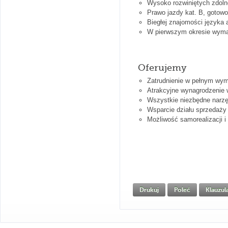
Wysoko rozwiniętych zdoln
Prawo jazdy kat. B, gotowo
Biegłej znajomości języka 
W pierwszym okresie wymag
Oferujemy
Zatrudnienie w pełnym wy
Atrakcyjne wynagrodzenie
Wszystkie niezbędne narzę
Wsparcie działu sprzedaży
Możliwość samorealizacji 
Drukuj
Poleć
Klauzu