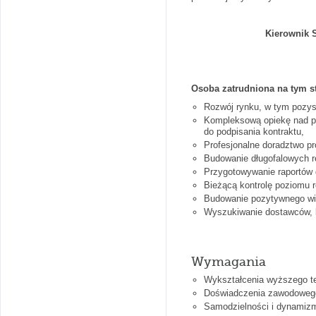
Kierownik 
Osoba zatrudniona na tym s
Rozwój rynku, w tym pozysk
Kompleksową opiekę nad p
do podpisania kontraktu,
Profesjonalne doradztwo pr
Budowanie długofalowych re
Przygotowywanie raportów d
Bieżącą kontrolę poziomu r
Budowanie pozytywnego wiz
Wyszukiwanie dostawców, k
Wymagania
Wykształcenia wyższego t
Doświadczenia zawodowego
Samodzielności i dynamizm