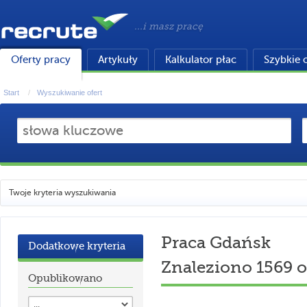
...i masz pracę
Oferty pracy
Artykuły
Kalkulator płac
Szybkie 
Start
Wyszukiwanie ofert
Twoje kryteria wyszukiwania
Praca Gdańsk
Dodatkowe kryteria
Znaleziono 1569 o
Opublikowano