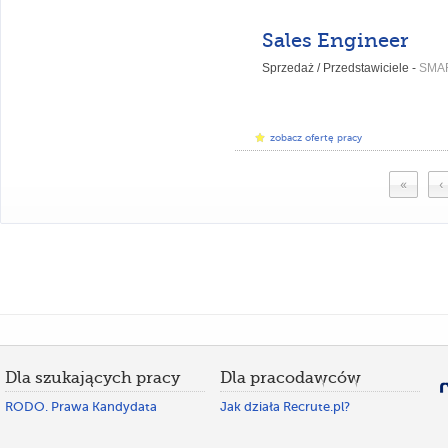
Sales Engineer
Sprzedaż / Przedstawiciele -
SMA
zobacz ofertę pracy
«
‹
Dla szukających pracy
Dla pracodawców
RODO. Prawa Kandydata
Jak działa Recrute.pl?