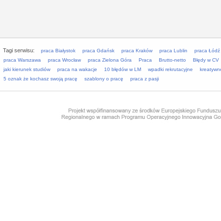
Tagi serwisu:
praca Białystok
praca Gdańsk
praca Kraków
praca Lublin
praca Łódź
praca Warszawa
praca Wrocław
praca Zielona Góra
Praca
Brutto-netto
Błędy w CV
jaki kierunek studiów
praca na wakacje
10 błędów w LM
wpadki rekrutacyjne
kreatywn
5 oznak że kochasz swoją pracę
szablony o pracę
praca z pasji