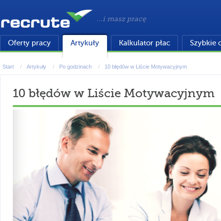
...i masz pracę
Oferty pracy
Artykuły
Kalkulator płac
Szybkie 
Start
Artykuły
Po godzinach
10 błędów w Liście Motywacyjnym
10 błędów w Liście Motywacyjnym