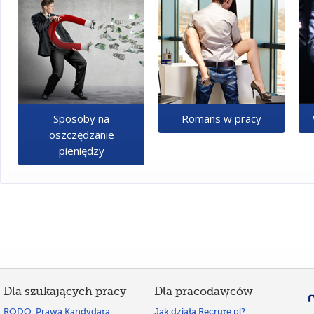
Sposoby na
Romans w pracy
oszczędzanie
pieniędzy
Dla szukających pracy
Dla pracodawców
RODO. Prawa Kandydata
Jak działa Recrute.pl?