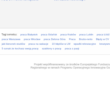
Tagi serwisu:
praca Białystok
praca Gdańsk
praca Kraków
praca Lublin
praca Łódź
praca Warszawa
praca Wrocław
praca Zielona Góra
Praca
Brutto-netto
Błędy w CV
jaki kierunek studiów
praca na wakacje
10 błędów w LM
wpadki rekrutacyjne
kreatywn
5 oznak że kochasz swoją pracę
szablony o pracę
praca z pasji