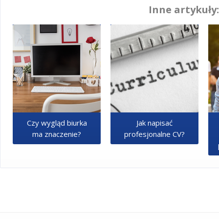
Inne artykuły:
Czy wygląd biurka
Jak napisać
ma znaczenie?
profesjonalne CV?