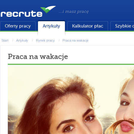
...i masz pracę
Oferty pracy
Artykuły
Kalkulator płac
Szybkie 
Start
Artykuły
Rynek pracy
Praca na wakacje
Praca na wakacje