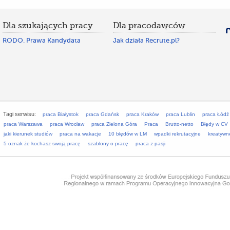
Dla szukających pracy
Dla pracodawców
RODO. Prawa Kandydata
Jak działa Recrute.pl?
Tagi serwisu:
praca Białystok
praca Gdańsk
praca Kraków
praca Lublin
praca Łódź
praca Warszawa
praca Wrocław
praca Zielona Góra
Praca
Brutto-netto
Błędy w CV
jaki kierunek studiów
praca na wakacje
10 błędów w LM
wpadki rekrutacyjne
kreatywn
5 oznak że kochasz swoją pracę
szablony o pracę
praca z pasji