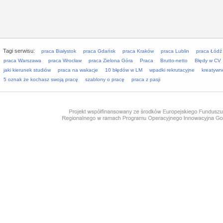
Tagi serwisu:
praca Białystok
praca Gdańsk
praca Kraków
praca Lublin
praca Łódź
praca Warszawa
praca Wrocław
praca Zielona Góra
Praca
Brutto-netto
Błędy w CV
jaki kierunek studiów
praca na wakacje
10 błędów w LM
wpadki rekrutacyjne
kreatywn
5 oznak że kochasz swoją pracę
szablony o pracę
praca z pasji