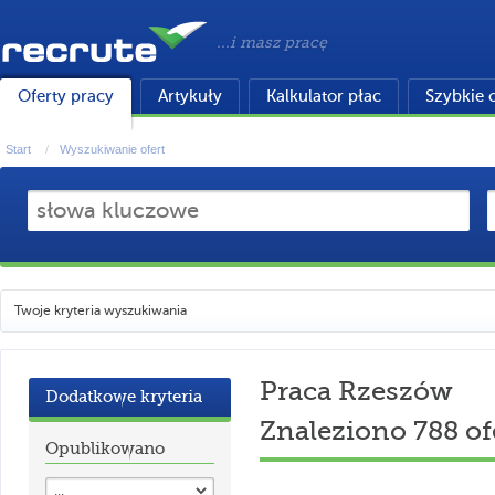
...i masz pracę
Oferty pracy
Artykuły
Kalkulator płac
Szybkie 
Start
Wyszukiwanie ofert
Twoje kryteria wyszukiwania
Praca Rzeszów
Dodatkowe kryteria
Znaleziono 788 of
Opublikowano