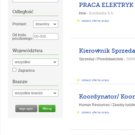
Odległość
Inne -
Eurokadra S.A.
zobacz ofertę pracy
Promień:
Od kodu
pocztowego:
Województwa
Sprzedaż / Przedstawiciele -
SMA
Zagranica
zobacz ofertę pracy
Branże
Human Resources / Zasoby ludzki
zobacz ofertę pracy