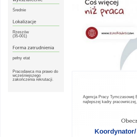
Średnie
Lokalizacje
Rzeszów
(35-001)
Forma zatrudnienia
pełny etat
Pracodawca ma prawo do
wcześniejszego
zakończenia rekrutacji.
Agencja Pracy Tymczasowej Eu
najlepszej kadry pracownicze
Obecn
Koordynator/