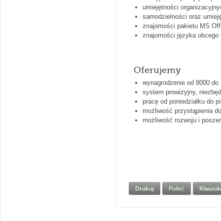
umiejętności organizacyjny
samodzielności oraz umiej
znajomości pakietu MS Off
znajomości języka obcego (
Oferujemy
wynagrodzenie od 8000 do 1
system prowizyjny, niezbędn
pracę od poniedziałku do p
możliwość przystąpienia d
możliwość rozwoju i posze
Drukuj
Poleć
Klauzu