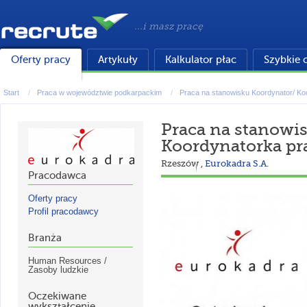
...i masz pracę
Oferty pracy
Artykuły
Kalkulator płac
Szybkie 
Start
Praca w województwie podkarpackim
Praca na stanowisku Koordynator/ Koo
Praca na stanowi
Koordynatorka p
Rzeszów
,
Eurokadra S.A.
Pracodawca
Oferty pracy
Profil pracodawcy
Branża
Human Resources /
Zasoby ludzkie
Oczekiwane
wykształcenie