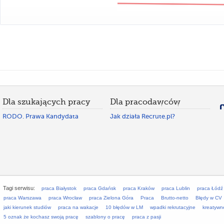
Dla szukających pracy
Dla pracodawców
RODO. Prawa Kandydata
Jak działa Recrute.pl?
Tagi serwisu:
praca Białystok
praca Gdańsk
praca Kraków
praca Lublin
praca Łódź
praca Warszawa
praca Wrocław
praca Zielona Góra
Praca
Brutto-netto
Błędy w CV
jaki kierunek studiów
praca na wakacje
10 błędów w LM
wpadki rekrutacyjne
kreatywn
5 oznak że kochasz swoją pracę
szablony o pracę
praca z pasji