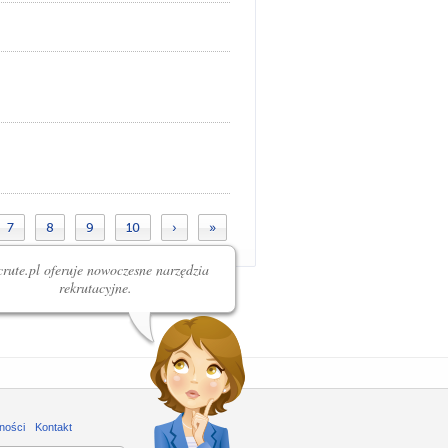
7
8
9
10
›
»
rute.pl oferuje nowoczesne narzędzia
rekrutacyjne.
ności
Kontakt