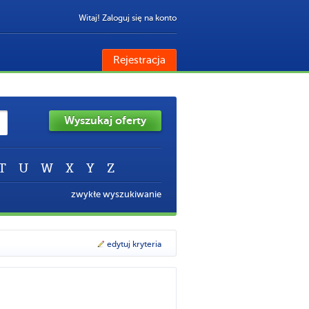
Witaj! Zaloguj się na konto
Rejestracja
Wyszukaj oferty
T
U
W
X
Y
Z
zwykłe wyszukiwanie
edytuj kryteria