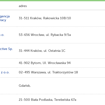
adres
gencja
31-511 Kraków, Rakowicka 10B/10
racy
o.o.
53-656 Wrocław, ul. Rybacka 9/5a
ctive Sp.
31-444 Kraków, ul. Ostatnia 1C
41-902 Bytom, Ul. Wrocławska 94
 z o.o.
02-495 Warszawa, ul. Traktorzystów 18
Gdańsk,
21-500 Biała Podlaska, Terebelska 67a