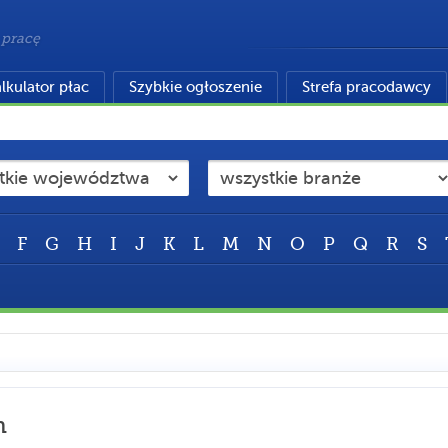
 pracę
lkulator płac
Szybkie ogłoszenie
Strefa pracodawcy
F
G
H
I
J
K
L
M
N
O
P
Q
R
S
m