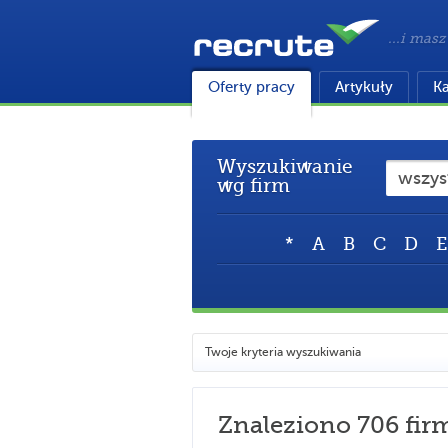
...i masz
Oferty pracy
Artykuły
Ka
Wyszukiwanie
wg firm
*
A
B
C
D
E
Twoje kryteria wyszukiwania
Znaleziono 706 fir