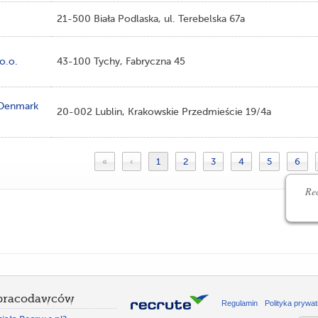
21-500 Biała Podlaska, ul. Terebelska 67a
o.o.
43-100 Tychy, Fabryczna 45
 Denmark
20-002 Lublin, Krakowskie Przedmieście 19/4a
«
‹
1
2
3
4
5
6
Rec
 pracodawców
Regulamin
Polityka prywat