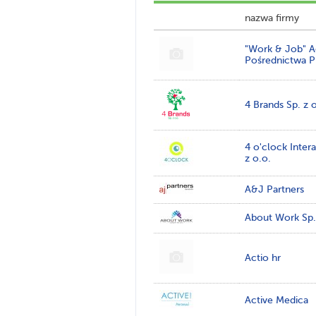
nazwa firmy
"Work & Job" A
Pośrednictwa P
4 Brands Sp. z 
4 o'clock Intera
z o.o.
A&J Partners
About Work Sp.
Actio hr
Active Medica