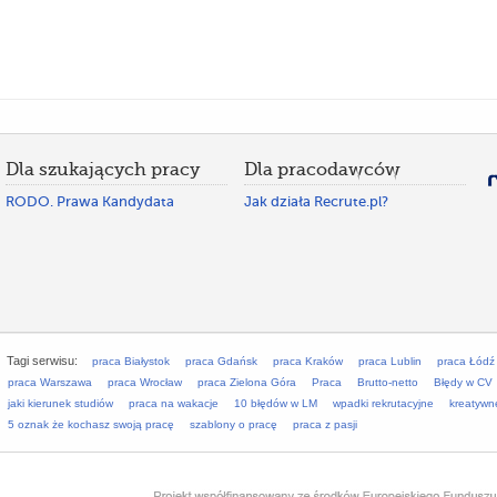
Dla szukających pracy
Dla pracodawców
RODO. Prawa Kandydata
Jak działa Recrute.pl?
Tagi serwisu:
praca Białystok
praca Gdańsk
praca Kraków
praca Lublin
praca Łódź
praca Warszawa
praca Wrocław
praca Zielona Góra
Praca
Brutto-netto
Błędy w CV
jaki kierunek studiów
praca na wakacje
10 błędów w LM
wpadki rekrutacyjne
kreatywn
5 oznak że kochasz swoją pracę
szablony o pracę
praca z pasji