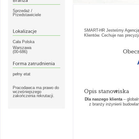
Branża
Sprzedaż /
Przedstawiciele
SMART-HR Jesteśmy Agencją Re
Lokalizacje
Klientów. Cechuje nas precyzja
Cała Polska
Warszawa
Obecn
(00-686)
Forma zatrudnienia
pełny etat
Pracodawca ma prawo do
Opis stanowiska
wcześniejszego
zakończenia rekrutacji.
Dla naszego klienta
– globaln
z branży inżynierii budow