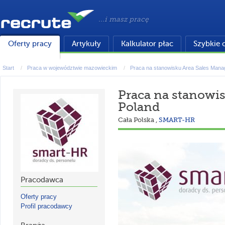
...i masz pracę
Oferty pracy
Artykuły
Kalkulator płac
Szybkie 
Start
Praca w województwie mazowieckim
Praca na stanowisku Area Sales Mana
Praca na stanowi
Poland
Cała Polska
,
SMART-HR
Pracodawca
Oferty pracy
Profil pracodawcy