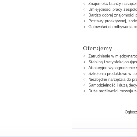
Znajomość branży narzędzi
Umiejętności pracy zespoł
Bardzo dobrej znajomości 
Postawy proaktywnej, zorie
Gotowości do odbywania p
Oferujemy
Zatrudnienie w międzynarodo
Stabilną i satysfakcjonują
Atrakcyjne wynagrodzenie sk
Szkolenia produktowe w Lo
Niezbędne narzędzia do pr
Samodzielność i dużą decy
Duże możliwości rozwoju 
Ogłosz