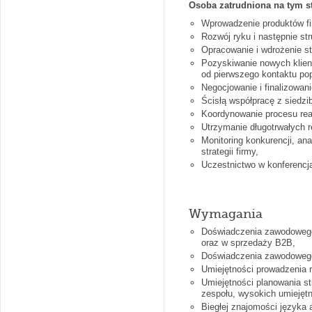
Osoba zatrudniona na tym s
Wprowadzenie produktów fi
Rozwój ryku i następnie st
Opracowanie i wdrożenie st
Pozyskiwanie nowych klie
od pierwszego kontaktu pop
Negocjowanie i finalizowan
Ścisłą współpracę z siedzib
Koordynowanie procesu reali
Utrzymanie długotrwałych r
Monitoring konkurencji, an
strategii firmy,
Uczestnictwo w konferencj
Wymagania
Doświadczenia zawodowego
oraz w sprzedaży B2B,
Doświadczenia zawodowego 
Umiejętności prowadzenia 
Umiejętności planowania st
zespołu, wysokich umiejęt
Biegłej znajomości języka 