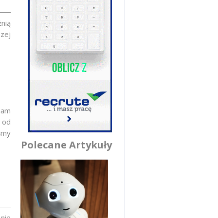
żnią
szej
nam
 od
śmy
Polecane Artykuły
nie