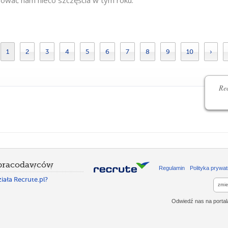
ować nam nieco szczęścia w tym roku.
1
2
3
4
5
6
7
8
9
10
›
Rec
 pracodawców
Regulamin
Polityka prywat
iała Recrute.pl?
zmie
Odwiedź nas na porta