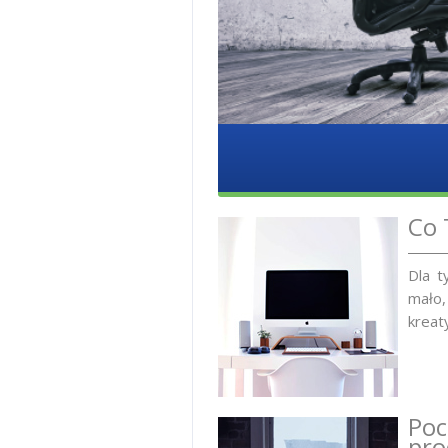
Co 
Dla t
mało,
kreat
Poc
pro