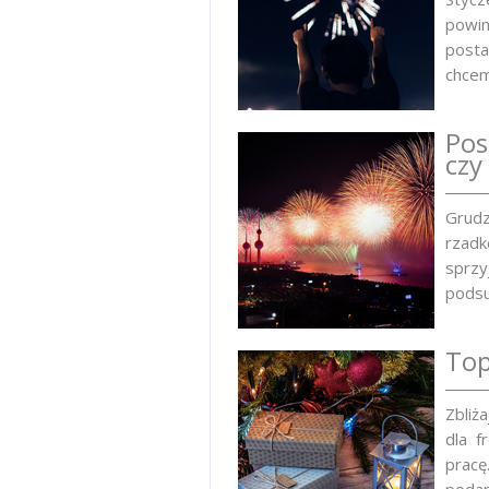
powi
posta
chcem
Pos
czy
Grudz
rzadk
sprz
podsu
Top
Zbliż
dla f
pracę