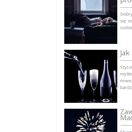
Dobry
się o
codzi
Jak
Stycz
myśle
noweg
bardz
Zaw
Mac
Styc