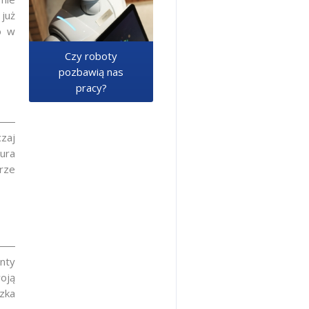
już
o w
Czy roboty
pozbawią nas
pracy?
zaj
ura
rze
enty
oją
zka