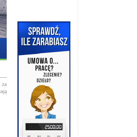
 za
ają