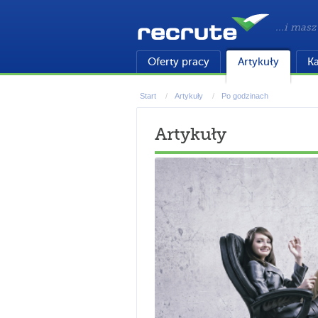
...i masz
Oferty pracy
Artykuły
Ka
Start
Artykuły
Po godzinach
Artykuły