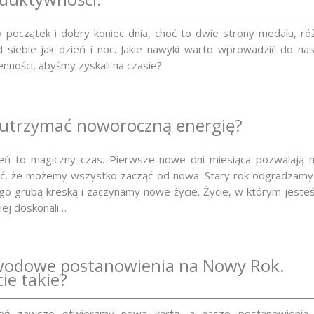
 początek i dobry koniec dnia, choć to dwie strony medalu, ró
d siebie jak dzień i noc. Jakie nawyki warto wprowadzić do na
enności, abyśmy zyskali na czasie?
 utrzymać noworoczną energię?
eń to magiczny czas. Pierwsze nowe dni miesiąca pozwalają 
ć, że możemy wszystko zacząć od nowa. Stary rok odgradzamy
o grubą kreską i zaczynamy nowe życie. Życie, w którym jeste
iej doskonali…
odowe postanowienia na Nowy Rok.
ie takie?
zeń zawsze otwieramy nową kartą, a nasze postanowienia 