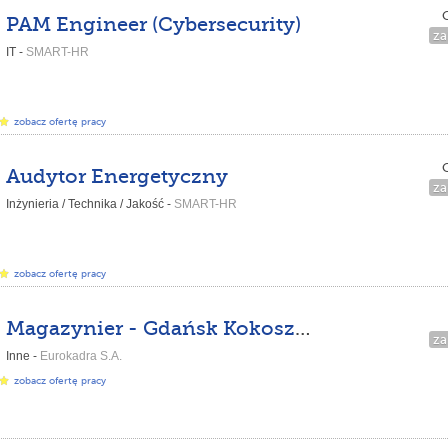
C
PAM Engineer (Cybersecurity)
za
IT -
SMART-HR
zobacz ofertę pracy
C
Audytor Energetyczny
za
Inżynieria / Technika / Jakość -
SMART-HR
zobacz ofertę pracy
Magazynier - Gdańsk Kokoszki
za
Inne -
Eurokadra S.A.
zobacz ofertę pracy