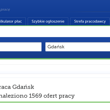
 pracę
lkulator płac
Szybkie ogłoszenie
Strefa pracodawcy
raca Gdańsk
naleziono 1569 ofert pracy