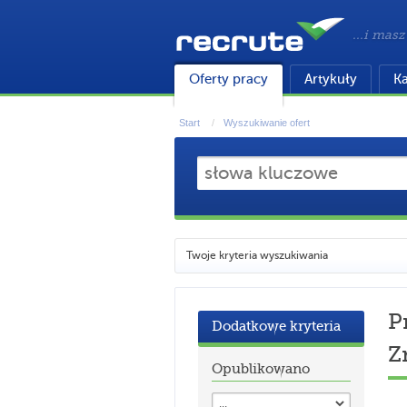
...i masz
Oferty pracy
Artykuły
Ka
Start
Wyszukiwanie ofert
Twoje kryteria wyszukiwania
P
Dodatkowe kryteria
Z
Opublikowano