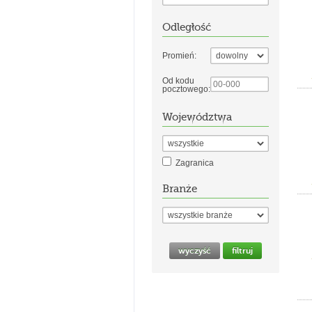
Odległość
Promień:
Od kodu
pocztowego:
Województwa
Zagranica
Branże