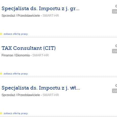
C
Specjalista ds. Importu z j. greckim
za
Sprzedaż / Przedstawiciele -
SMART-HR
zobacz ofertę pracy
C
TAX Consultant (CIT)
za
Finanse / Ekonomia -
SMART-HR
zobacz ofertę pracy
C
Specjalista ds. Importu z j. włoskim
za
Sprzedaż / Przedstawiciele -
SMART-HR
zobacz ofertę pracy