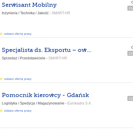
C
Serwisant Mobilny
za
Inżynieria / Technika / Jakość -
SMART-HR
zobacz ofertę pracy
C
Specjalista ds. Eksportu – owoce i warzywa
za
Sprzedaż / Przedstawiciele -
SMART-HR
zobacz ofertę pracy
Pomocnik kierowcy - Gdańsk
za
Logistyka / Spedycja / Magazynowanie -
Eurokadra S.A.
zobacz ofertę pracy