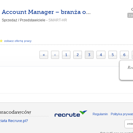
C
Account Manager – branża opakowań
za
Sprzedaż / Przedstawiciele -
SMART-HR
zobacz ofertę pracy
«
‹
1
2
3
4
5
6
Rec
 pracodawców
Regulamin
Polityka prywat
iała Recrute.pl?
zmie