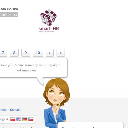
ała Polska
kończona
7
8
9
10
›
»
rute.pl oferuje nowoczesne narzędzia
rekrutacyjne.
ności
Kontakt
ń język: