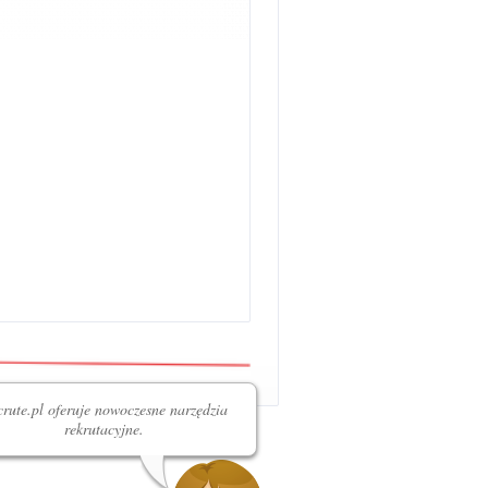
rute.pl oferuje nowoczesne narzędzia
rekrutacyjne.