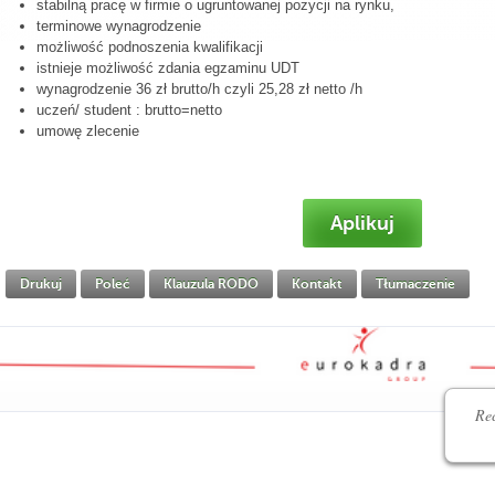
stabilną pracę w firmie o ugruntowanej pozycji na rynku,
terminowe wynagrodzenie
możliwość podnoszenia kwalifikacji
istnieje możliwość zdania egzaminu UDT
wynagrodzenie 36 zł brutto/h czyli 25,28 zł netto /h
uczeń/ student : brutto=netto
umowę zlecenie
Aplikuj
Drukuj
Poleć
Klauzula RODO
Kontakt
Tłumaczenie
Rec