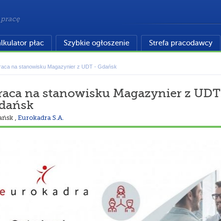
 pracę
lkulator płac
Szybkie ogłoszenie
Strefa pracodawcy
raca na stanowisku Magazynier z UDT - Gdańsk
raca na stanowisku Magazynier z UDT
dańsk
ańsk
,
Eurokadra S.A.