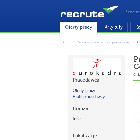
...i masz
Oferty pracy
Artykuły
Ka
Start
Praca w województwie pomorskim
P
P
G
Gd
Pracodawca
Oferty pracy
Profil pracodawcy
Branża
Inne
Lokalizacje