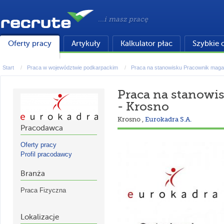
...i masz pracę
Oferty pracy
Artykuły
Kalkulator płac
Szybkie 
Start
Praca w województwie podkarpackim
Praca na stanowisku Pracownik maga
Praca na stanow
- Krosno
Krosno
,
Eurokadra S.A.
Pracodawca
Oferty pracy
Profil pracodawcy
Branża
Praca Fizyczna
Lokalizacje