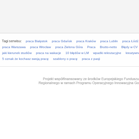
Tagi serwisu:
praca Białystok
praca Gdańsk
praca Kraków
praca Lublin
praca Łódź
praca Warszawa
praca Wrocław
praca Zielona Góra
Praca
Brutto-netto
Błędy w CV
jaki kierunek studiów
praca na wakacje
10 błędów w LM
wpadki rekrutacyjne
kreatywn
5 oznak że kochasz swoją pracę
szablony o pracę
praca z pasji