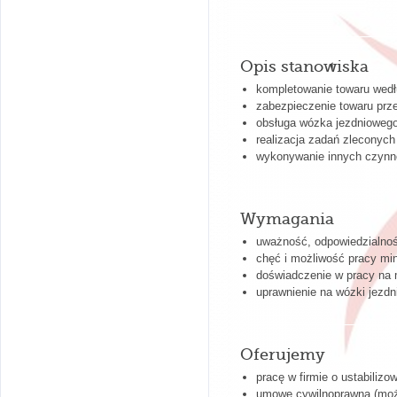
Opis stanowiska
kompletowanie towaru wed
zabezpieczenie towaru pr
obs
ł
uga w
ó
zka jezdnioweg
realizacja zadań zleconych
wykonywanie innych czynn
Wymagania
uważność, odpowiedzialno
chęć i możliwość pracy mi
do
ś
wiadczenie w pracy na
uprawnienie na w
ó
zki jezd
Oferujemy
pracę w firmie o ustabilizo
umowę cywilnoprawną (możli