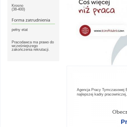
Krosno
(38-400)
Forma zatrudnienia
pełny etat
Pracodawca ma prawo do
wcześniejszego
zakończenia rekrutacji.
Agencja Pracy Tymczasowej Eu
najlepszej kadry pracownicze
Obecn
P