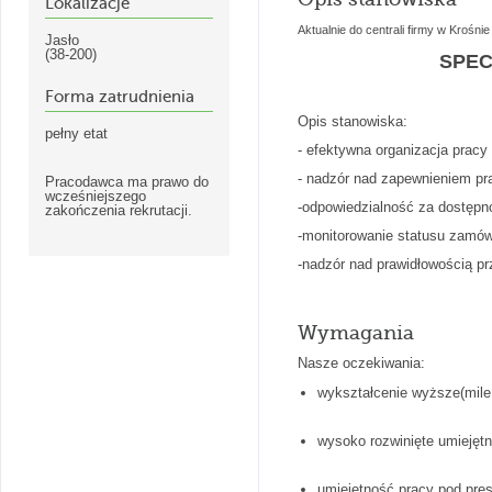
Lokalizacje
Aktualnie do centrali firmy w Krośn
Jasło
(38-200)
SPEC
Forma zatrudnienia
Opis stanowiska:
pełny etat
- efektywna organizacja pracy
- nadzór nad zapewnieniem p
Pracodawca ma prawo do
wcześniejszego
-odpowiedzialność za dostępn
zakończenia rekrutacji.
-monitorowanie statusu zamó
-nadzór nad prawidłowością pr
Wymagania
Nasze oczekiwania:
wykształcenie wyższe(mile 
wysoko rozwinięte umiejętn
umiejętność pracy pod pres