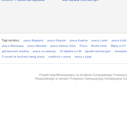
Tagi serwisu:
praca Białystok
praca Gdańsk
praca Kraków
praca Lublin
praca Łódź
praca Warszawa
praca Wrocław
praca Zielona Góra
Praca
Brutto-netto
Błędy w CV
jaki kierunek studiów
praca na wakacje
10 błędów w LM
wpadki rekrutacyjne
kreatywn
5 oznak że kochasz swoją pracę
szablony o pracę
praca z pasji