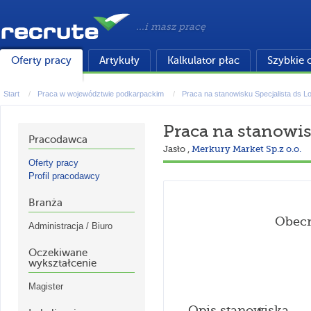
...i masz pracę
Oferty pracy
Artykuły
Kalkulator płac
Szybkie 
Start
Praca w województwie podkarpackim
Praca na stanowisku Specjalista ds Lo
Praca na stanowis
Pracodawca
Jasło
,
Merkury Market Sp.z o.o.
Oferty pracy
Profil pracodawcy
Branża
Obecn
Administracja / Biuro
Oczekiwane
wykształcenie
Magister
Opis stanowiska