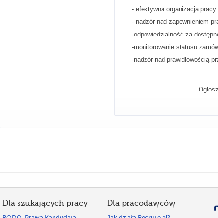
- efektywna organizacja pracy
- nadzór nad zapewnieniem p
-odpowiedzialność za dostępn
-monitorowanie statusu zamó
-nadzór nad prawidłowością pr
Ogłosz
Dla szukających pracy
Dla pracodawców
RODO. Prawa Kandydata
Jak działa Recrute.pl?