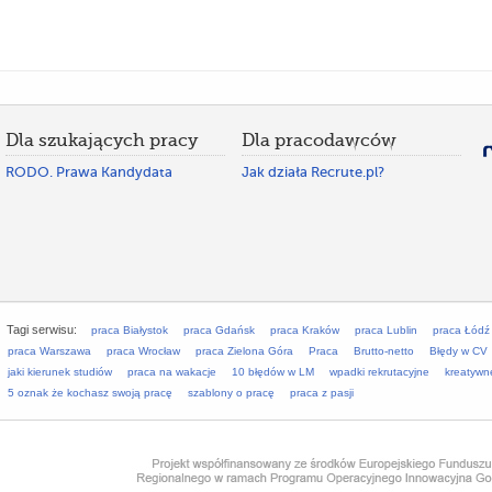
Dla szukających pracy
Dla pracodawców
RODO. Prawa Kandydata
Jak działa Recrute.pl?
Tagi serwisu:
praca Białystok
praca Gdańsk
praca Kraków
praca Lublin
praca Łódź
praca Warszawa
praca Wrocław
praca Zielona Góra
Praca
Brutto-netto
Błędy w CV
jaki kierunek studiów
praca na wakacje
10 błędów w LM
wpadki rekrutacyjne
kreatywn
5 oznak że kochasz swoją pracę
szablony o pracę
praca z pasji