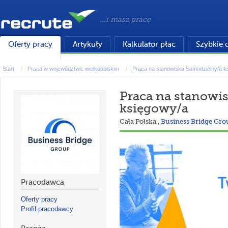
...i masz pracę
Oferty pracy
Artykuły
Kalkulator płac
Szybkie 
Start
Praca w województwie wielkopolskim
Praca na stanowisku Samodzielny/a k
Praca na stanowi
księgowy/a
Cała Polska
,
Business Bridge Grou
Pracodawca
Oferty pracy
Profil pracodawcy