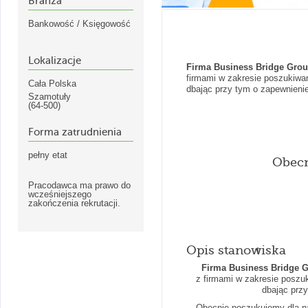
Branża
Bankowość / Księgowość
Lokalizacje
Firma Business Bridge Grou
firmami w zakresie poszukiwan
Cała Polska
dbając przy tym o zapewnieni
Szamotuły
(64-500)
Forma zatrudnienia
pełny etat
Obecn
Pracodawca ma prawo do
wcześniejszego
zakończenia rekrutacji.
Opis stanowiska
Firma Business Bridge G
z firmami w zakresie poszuk
dbając prz
Obecnie poszukujemy dla n