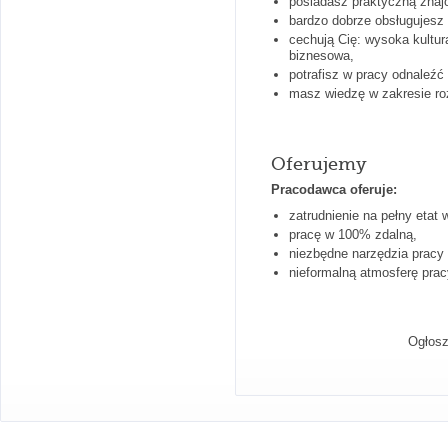
posiadasz praktyczną znaj
bardzo dobrze obsługujesz 
cechują Cię: wysoka kultura
biznesowa,
potrafisz w pracy odnaleźć
masz wiedzę w zakresie ro
Oferujemy
Pracodawca oferuje:
zatrudnienie na pełny etat
pracę w 100% zdalną,
niezbędne narzędzia pracy (
nieformalną atmosferę prac
Ogłosz