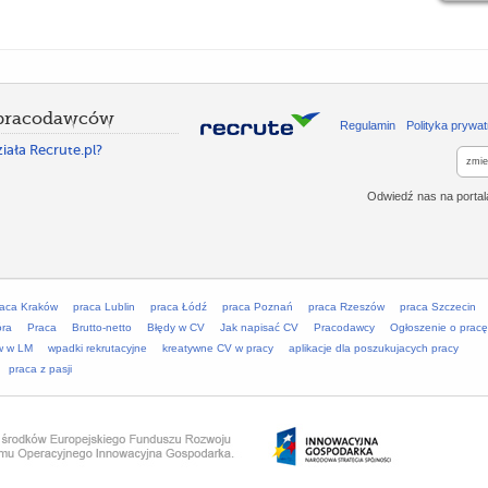
 pracodawców
Regulamin
Polityka prywat
iała Recrute.pl?
zmie
Odwiedź nas na porta
raca Kraków
praca Lublin
praca Łódź
praca Poznań
praca Rzeszów
praca Szczecin
óra
Praca
Brutto-netto
Błędy w CV
Jak napisać CV
Pracodawcy
Ogłoszenie o pracę
w w LM
wpadki rekrutacyjne
kreatywne CV w pracy
aplikacje dla poszukujacych pracy
praca z pasji