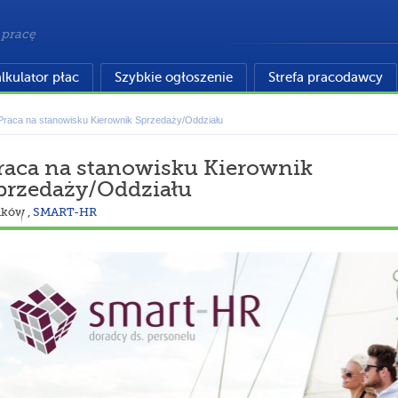
 pracę
lkulator płac
Szybkie ogłoszenie
Strefa pracodawcy
Praca na stanowisku Kierownik Sprzedaży/Oddziału
raca na stanowisku Kierownik
przedaży/Oddziału
aków
,
SMART-HR