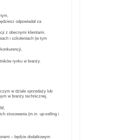
jnym,
będziesz odpowiadał za
ji z obecnymi klientami,
iach i szkoleniach (w tym
 konkurencji,
tników rynku w branży.
czym w dziale sprzedaży lub
ym w branży technicznej,
RM,
h stosowania (m.in. up-selling i
torami – będzie dodatkowym