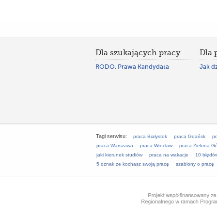
Dla szukających pracy
Dla
RODO. Prawa Kandydata
Jak dz
Tagi serwisu:
praca Białystok
praca Gdańsk
p
praca Warszawa
praca Wrocław
praca Zielona G
jaki kierunek studiów
praca na wakacje
10 błędó
5 oznak że kochasz swoją pracę
szablony o pracę