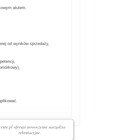
tkowym atutem.
ionej od wyników sprzedaży,
etencji,
komórkowy),
aplikować.
rute.pl oferuje nowoczesne narzędzia
rekrutacyjne.