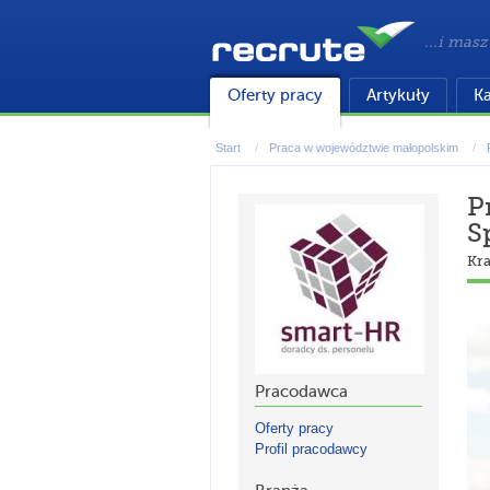
...i masz
Oferty pracy
Artykuły
Ka
Start
Praca w województwie małopolskim
P
S
Kr
Pracodawca
Oferty pracy
Profil pracodawcy