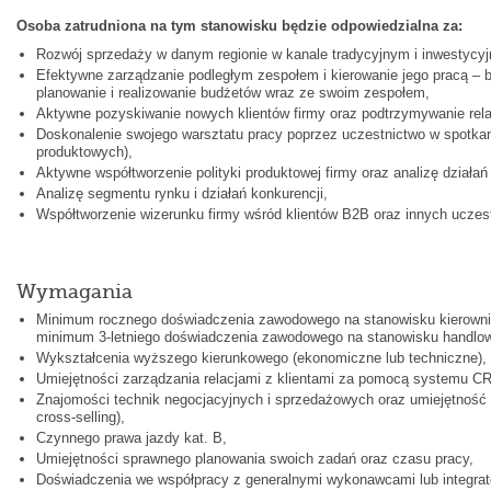
Osoba zatrudniona na tym stanowisku będzie odpowiedzialna za:
Rozwój sprzedaży w danym regionie w kanale tradycyjnym i inwestycy
Efektywne zarządzanie podległym zespołem i kierowanie jego pracą – 
planowanie i realizowanie budżetów wraz ze swoim zespołem,
Aktywne pozyskiwanie nowych klientów firmy oraz podtrzymywanie relac
Doskonalenie swojego warsztatu pracy poprzez uczestnictwo w spotkan
produktowych),
Aktywne współtworzenie polityki produktowej firmy oraz analizę działań
Analizę segmentu rynku i działań konkurencji,
Współtworzenie wizerunku firmy wśród klientów B2B oraz innych uczes
Wymagania
Minimum rocznego doświadczenia zawodowego na stanowisku kierowni
minimum 3-letniego doświadczenia zawodowego na stanowisku handlow
Wykształcenia wyższego kierunkowego (ekonomiczne lub techniczne),
Umiejętności zarządzania relacjami z klientami za pomocą systemu C
Znajomości technik negocjacyjnych i sprzedażowych oraz umiejętność ic
cross-selling),
Czynnego prawa jazdy kat. B,
Umiejętności sprawnego planowania swoich zadań oraz czasu pracy,
Doświadczenia we współpracy z generalnymi wykonawcami lub integra