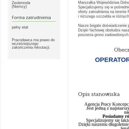
Marszałka Województwa Dolnośl
Zeulenroda
(Niemcy)
Specjalizujemy się w pośredni
oferty zatrudnienia na terenie
i niższego szczebla w różnych
Forma zatrudnienia
Nasze bogate doświadczenie p
pełny etat
Dzięki fachowej obsłudze nasz
poszerza grono zadowolonych 
Pracodawca ma prawo do
wcześniejszego
zakończenia rekrutacji.
Obecn
OPERATOR
Opis stanowiska
Agencja Pracy Koncepcja
Jest jedną z na
j
starsz
ni
Posiadamy rów
Specjalizujemy się takż
Dzięki naszemu długoletni
lega