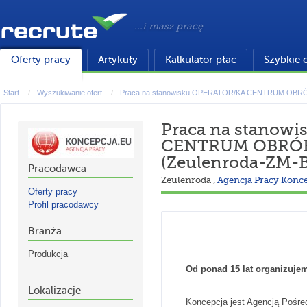
...i masz pracę
Oferty pracy
Artykuły
Kalkulator płac
Szybkie 
Start
Wyszukiwanie ofert
Praca na stanowisku OPERATOR/KA CENTRUM OBR
Praca na stanow
CENTRUM OBRÓB
(Zeulenroda-ZM-
Pracodawca
Zeulenroda
,
Agencja Pracy Konce
Oferty pracy
Profil pracodawcy
Branża
Produkcja
Od ponad 15 lat organizuje
Lokalizacje
Koncepcja jest Agencją Pośred