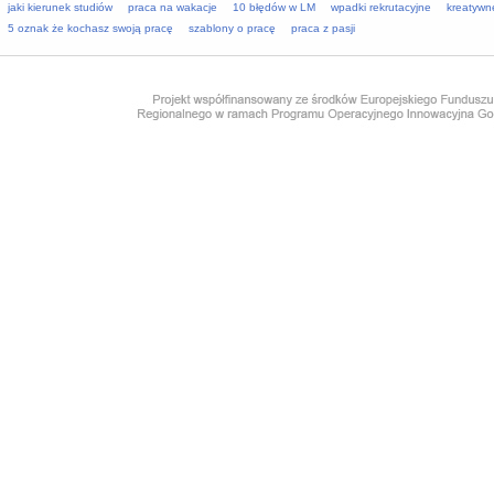
jaki kierunek studiów
praca na wakacje
10 błędów w LM
wpadki rekrutacyjne
kreatywn
5 oznak że kochasz swoją pracę
szablony o pracę
praca z pasji