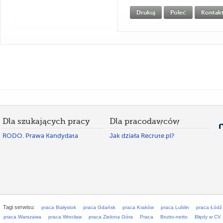
Drukuj
Poleć
Kontak
Dla szukających pracy
Dla pracodawców
RODO. Prawa Kandydata
Jak działa Recrute.pl?
Tagi serwisu:
praca Białystok
praca Gdańsk
praca Kraków
praca Lublin
praca Łódź
praca Warszawa
praca Wrocław
praca Zielona Góra
Praca
Brutto-netto
Błędy w CV