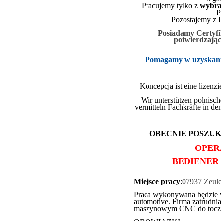
Pracujemy tylko z
wybra
P
Pozostajemy z P
Posiadamy Certyf
potwierdzając
Pomagamy w uzyskaniu 
Koncepcja ist eine lizenzi
Wir unterstützen polnisc
vermitteln Fachkräfte in d
OBECNIE POSZU
OPER
BEDIENER
Miejsce pracy
:
07937
Zeule
Praca wykonywana będzie w
automotive. Firma zatrudn
maszynowym CNC do toczeni