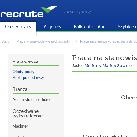
...i masz pracę
Oferty pracy
Artykuły
Kalkulator płac
Szybkie 
Start
Praca w województwie podkarpackim
Praca na stanowisku Specjalista ds Lo
Praca na stanowis
Pracodawca
Jasło
,
Merkury Market Sp.z o.o.
Oferty pracy
Profil pracodawcy
Branża
Obecn
Administracja / Biuro
Oczekiwane
wykształcenie
Magister
Opis stanowiska