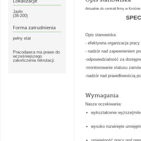
Lokalizacje
Aktualnie do centrali firmy w Krośn
Jasło
(38-200)
SPEC
Forma zatrudnienia
Opis stanowiska:
pełny etat
- efektywna organizacja pracy
- nadzór nad zapewnieniem p
Pracodawca ma prawo do
wcześniejszego
-odpowiedzialność za dostępn
zakończenia rekrutacji.
-monitorowanie statusu zamó
-nadzór nad prawidłowością pr
Wymagania
Nasze oczekiwania:
wykształcenie wyższe(mile 
wysoko rozwinięte umiejętn
umiejętność pracy pod pres