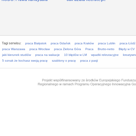
Tagi serwisu:
praca Białystok
praca Gdańsk
praca Kraków
praca Lublin
praca Łódź
praca Warszawa
praca Wrocław
praca Zielona Góra
Praca
Brutto-netto
Błędy w CV
jaki kierunek studiów
praca na wakacje
10 błędów w LM
wpadki rekrutacyjne
kreatywn
5 oznak że kochasz swoją pracę
szablony o pracę
praca z pasji