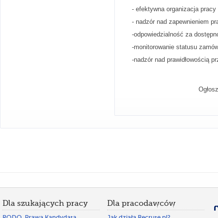
- efektywna organizacja pracy
- nadzór nad zapewnieniem p
-odpowiedzialność za dostępn
-monitorowanie statusu zamó
-nadzór nad prawidłowością pr
Ogłosz
Dla szukających pracy
Dla pracodawców
RODO. Prawa Kandydata
Jak działa Recrute.pl?