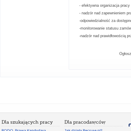
- efektywna organizacja pracy
- nadzór nad zapewnieniem p
-odpowiedzialność za dostępn
-monitorowanie statusu zamó
-nadzór nad prawidłowością pr
Ogłosz
Dla szukających pracy
Dla pracodawców
RODO. Prawa Kandydata
Jak działa Recrute.pl?