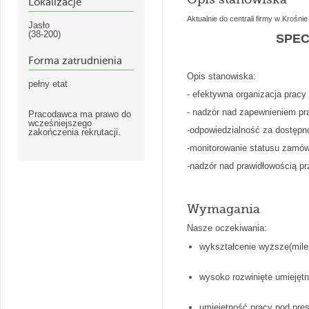
Lokalizacje
Aktualnie do centrali firmy w Krośn
Jasło
(38-200)
SPEC
Forma zatrudnienia
Opis stanowiska:
pełny etat
- efektywna organizacja pracy
- nadzór nad zapewnieniem p
Pracodawca ma prawo do
wcześniejszego
-odpowiedzialność za dostępn
zakończenia rekrutacji.
-monitorowanie statusu zamó
-nadzór nad prawidłowością pr
Wymagania
Nasze oczekiwania:
wykształcenie wyższe(mile 
wysoko rozwinięte umiejętn
umiejętność pracy pod pres