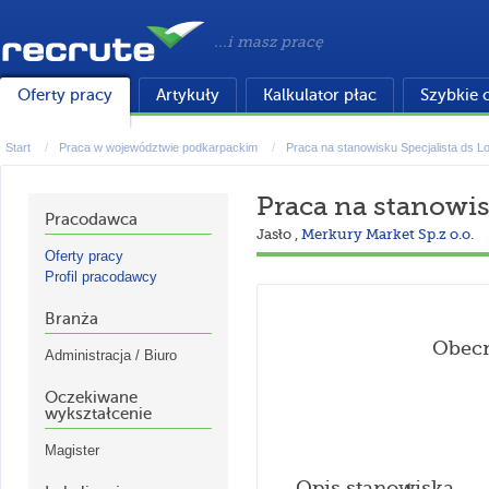
...i masz pracę
Oferty pracy
Artykuły
Kalkulator płac
Szybkie 
Start
Praca w województwie podkarpackim
Praca na stanowisku Specjalista ds Lo
Praca na stanowis
Pracodawca
Jasło
,
Merkury Market Sp.z o.o.
Oferty pracy
Profil pracodawcy
Branża
Obecn
Administracja / Biuro
Oczekiwane
wykształcenie
Magister
Opis stanowiska