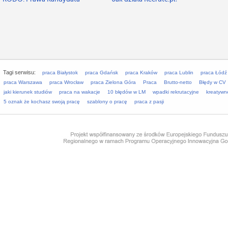
Tagi serwisu:
praca Białystok
praca Gdańsk
praca Kraków
praca Lublin
praca Łódź
praca Warszawa
praca Wrocław
praca Zielona Góra
Praca
Brutto-netto
Błędy w CV
jaki kierunek studiów
praca na wakacje
10 błędów w LM
wpadki rekrutacyjne
kreatywn
5 oznak że kochasz swoją pracę
szablony o pracę
praca z pasji