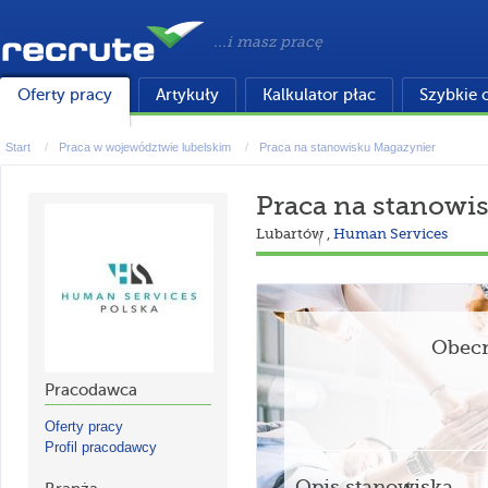
...i masz pracę
Oferty pracy
Artykuły
Kalkulator płac
Szybkie 
Start
Praca w województwie lubelskim
Praca na stanowisku Magazynier
Praca na stanowi
Lubartów
,
Human Services
Obecn
Pracodawca
Oferty pracy
Profil pracodawcy
Opis stanowiska