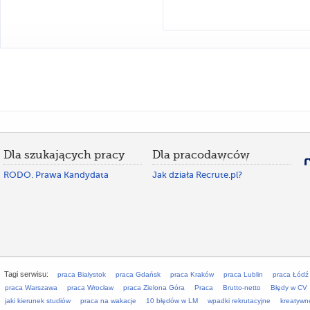
Dla szukających pracy
Dla pracodawców
RODO. Prawa Kandydata
Jak działa Recrute.pl?
Tagi serwisu:
praca Białystok
praca Gdańsk
praca Kraków
praca Lublin
praca Łódź
praca Warszawa
praca Wrocław
praca Zielona Góra
Praca
Brutto-netto
Błędy w CV
jaki kierunek studiów
praca na wakacje
10 błędów w LM
wpadki rekrutacyjne
kreatywn