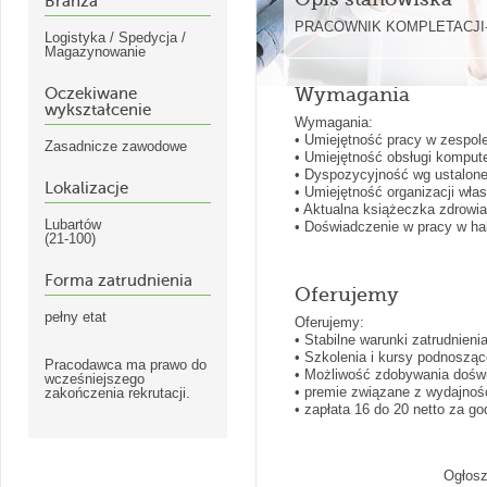
Branża
PRACOWNIK KOMPLETACJI- pr
Logistyka / Spedycja /
Magazynowanie
Wymagania
Oczekiwane
wykształcenie
Wymagania:
• Umiejętność pracy w zespole
Zasadnicze zawodowe
• Umiejętność obsługi kompute
• Dyspozycyjność wg ustaloneg
Lokalizacje
• Umiejętność organizacji włas
• Aktualna książeczka zdrowi
Lubartów
• Doświadczenie w pracy w hal
(21-100)
Forma zatrudnienia
Oferujemy
pełny etat
Oferujemy:
• Stabilne warunki zatrudnien
• Szkolenia i kursy podnosząc
Pracodawca ma prawo do
• Możliwość zdobywania dośw
wcześniejszego
• premie związane z wydajnoś
zakończenia rekrutacji.
• zapłata 16 do 20 netto za go
Ogłosz