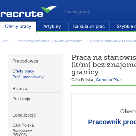
...i masz pracę
Oferty pracy
Artykuły
Kalkulator płac
Szybkie 
Start
Praca w województwie kujawsko-pomorskim
Praca na stanowisku Pracownik
Praca na stanowi
Pracodawca
(k/m) bez znajomo
granicy
Oferty pracy
Profil pracodawcy
Cała Polska
,
Concept Plus
Branża
Produkcja
Obecn
Lokalizacje
Pracownik prod
Cała Polska
Bydgoszcz
(85-006)