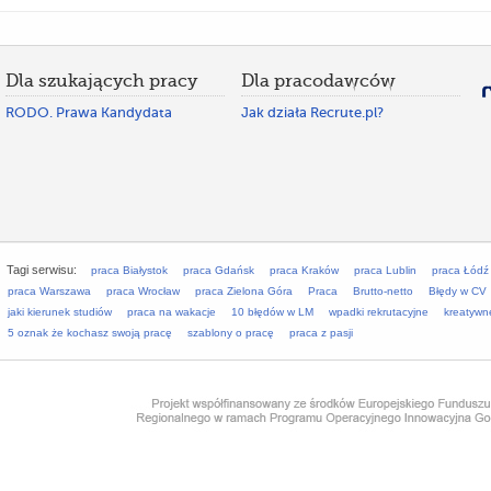
Dla szukających pracy
Dla pracodawców
RODO. Prawa Kandydata
Jak działa Recrute.pl?
Tagi serwisu:
praca Białystok
praca Gdańsk
praca Kraków
praca Lublin
praca Łódź
praca Warszawa
praca Wrocław
praca Zielona Góra
Praca
Brutto-netto
Błędy w CV
jaki kierunek studiów
praca na wakacje
10 błędów w LM
wpadki rekrutacyjne
kreatywn
5 oznak że kochasz swoją pracę
szablony o pracę
praca z pasji