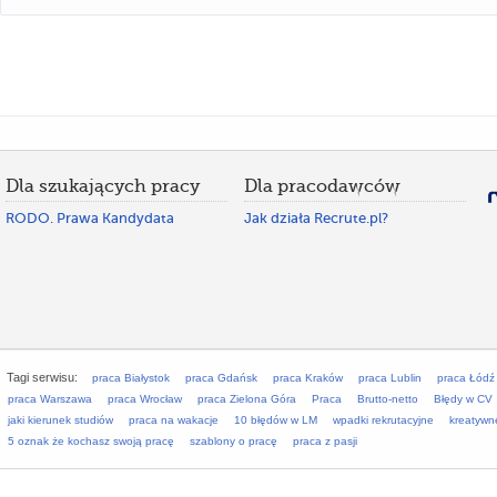
Dla szukających pracy
Dla pracodawców
RODO. Prawa Kandydata
Jak działa Recrute.pl?
Tagi serwisu:
praca Białystok
praca Gdańsk
praca Kraków
praca Lublin
praca Łódź
praca Warszawa
praca Wrocław
praca Zielona Góra
Praca
Brutto-netto
Błędy w CV
jaki kierunek studiów
praca na wakacje
10 błędów w LM
wpadki rekrutacyjne
kreatywn
5 oznak że kochasz swoją pracę
szablony o pracę
praca z pasji