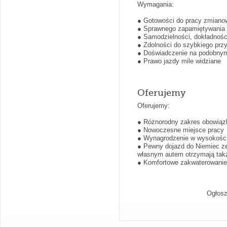
Wymagania:
● Gotowości do pracy zmiano
● Sprawnego zapamiętywania 
● Samodzielności, dokładnośc
● Zdolności do szybkiego przy
● Doświadczenie na podobny
● Prawo jazdy mile widziane
Oferujemy
Oferujemy:
● Różnorodny zakres obowią
● Nowoczesne miejsce pracy
● Wynagrodzenie w wysokości 1
● Pewny dojazd do Niemiec z
własnym autem otrzymają takż
● Komfortowe zakwaterowanie
Ogłosz