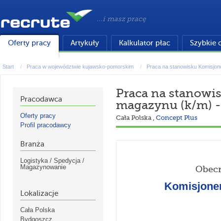
...i masz pracę
Oferty pracy
Artykuły
Kalkulator płac
Szybkie 
Start
Praca w województwie kujawsko-pomorskim
Praca na stanowisku Komisjon
Praca na stanowi
Pracodawca
magazynu (k/m) 
Oferty pracy
Cała Polska
,
Concept Plus
Profil pracodawcy
Branża
Logistyka / Spedycja /
Magazynowanie
Obecn
Komisjoner
Lokalizacje
Cała Polska
Bydgoszcz