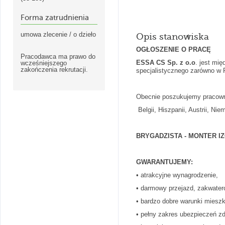
Forma zatrudnienia
umowa zlecenie / o dzieło
Opis stanowiska
OGŁOSZENIE O PRACĘ
Pracodawca ma prawo do
ESSA CS Sp. z o.o
. jest mi
wcześniejszego
zakończenia rekrutacji.
specjalistycznego zarówno w P
Obecnie poszukujemy pracownik
Belgii, Hiszpanii, Austrii, Ni
BRYGADZISTA - MONTER IZ
GWARANTUJEMY:
• atrakcyjne wynagrodzenie,
• darmowy przejazd, zakwatero
• bardzo dobre warunki miesz
• pełny zakres ubezpieczeń zd