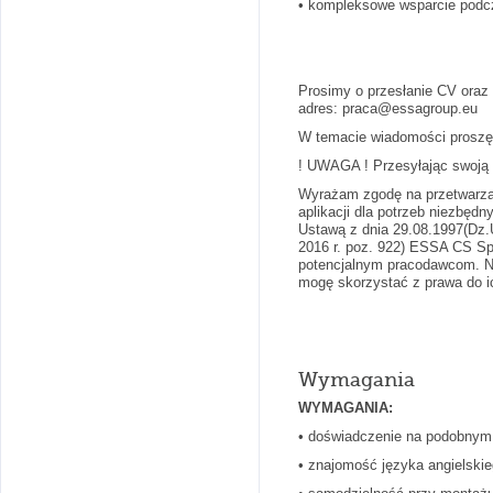
• kompleksowe wsparcie podcz
Prosimy o przesłanie CV oraz
adres: praca@essagroup.eu
W temacie wiadomości prosz
! UWAGA ! Przesyłając swoją a
Wyrażam zgodę na przetwarza
aplikacji dla potrzeb niezbędn
Ustawą z dnia 29.08.1997(Dz.U
2016 r. poz. 922) ESSA CS Sp.
potencjalnym pracodawcom. Ni
mogę skorzystać z prawa do ic
Wymagania
WYMAGANIA:
• doświadczenie na podobnym
• znajomość języka angielski