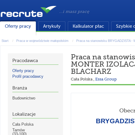
...i masz pracę
Oferty pracy
Artykuły
Kalkulator płac
Szybkie 
Start
Praca w województwie małopolskim
Praca na stanowisku BRYGADZISTA -
Praca na stanow
Pracodawca
MONTER IZOLACJ
BLACHARZ
Oferty pracy
Profil pracodawcy
Cała Polska
,
Essa Group
Branża
Budownictwo
Obecn
Lokalizacje
BRYGADZIST
Cała Polska
Tarnów
(33-100)