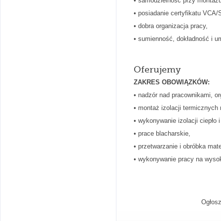
• samodzielność przy montażu 
• posiadanie certyfikatu VCA/
• dobra organizacja pracy,
• sumienność, dokładność i um
Oferujemy
ZAKRES OBOWIĄZKÓW:
• nadzór nad pracownikami, or
• montaż izolacji termicznych 
• wykonywanie izolacji ciepło
• prace blacharskie,
• przetwarzanie i obróbka mate
• wykonywanie pracy na wyso
Ogłosz