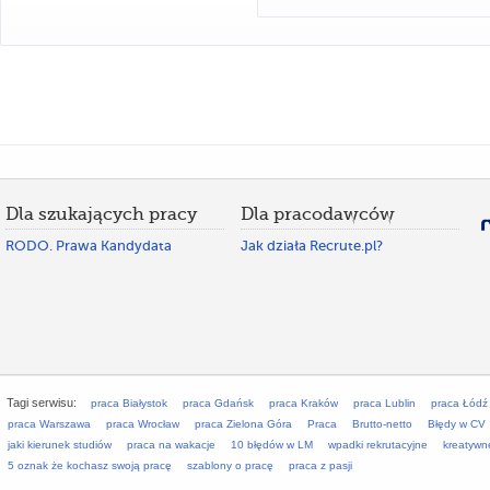
Dla szukających pracy
Dla pracodawców
RODO. Prawa Kandydata
Jak działa Recrute.pl?
Tagi serwisu:
praca Białystok
praca Gdańsk
praca Kraków
praca Lublin
praca Łódź
praca Warszawa
praca Wrocław
praca Zielona Góra
Praca
Brutto-netto
Błędy w CV
jaki kierunek studiów
praca na wakacje
10 błędów w LM
wpadki rekrutacyjne
kreatywn
5 oznak że kochasz swoją pracę
szablony o pracę
praca z pasji