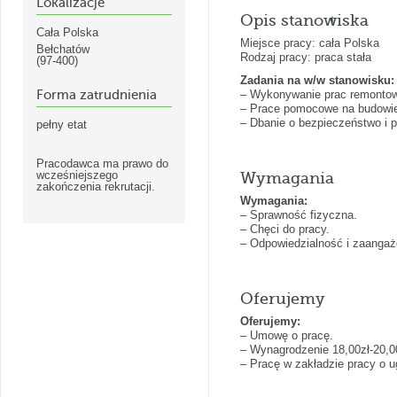
Lokalizacje
Opis stanowiska
Cała Polska
Miejsce pracy: cała Polska
Bełchatów
Rodzaj pracy: praca stała
(97-400)
Zadania na w/w stanowisku:
Forma zatrudnienia
– Wykonywanie prac remonto
– Prace pomocowe na budowi
– Dbanie o bezpieczeństwo i 
pełny etat
Pracodawca ma prawo do
wcześniejszego
Wymagania
zakończenia rekrutacji.
Wymagania:
– Sprawność fizyczna.
– Chęci do pracy.
– Odpowiedzialność i zaangaż
Oferujemy
Oferujemy:
– Umowę o pracę.
– Wynagrodzenie 18,00zł-20,0
– Pracę w zakładzie pracy o u