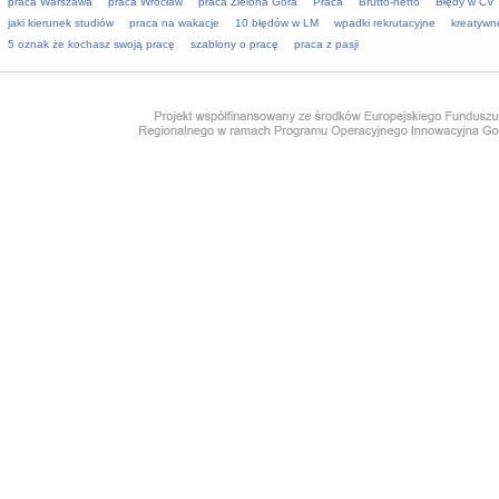
praca Warszawa
praca Wrocław
praca Zielona Góra
Praca
Brutto-netto
Błędy w CV
jaki kierunek studiów
praca na wakacje
10 błędów w LM
wpadki rekrutacyjne
kreatywn
5 oznak że kochasz swoją pracę
szablony o pracę
praca z pasji