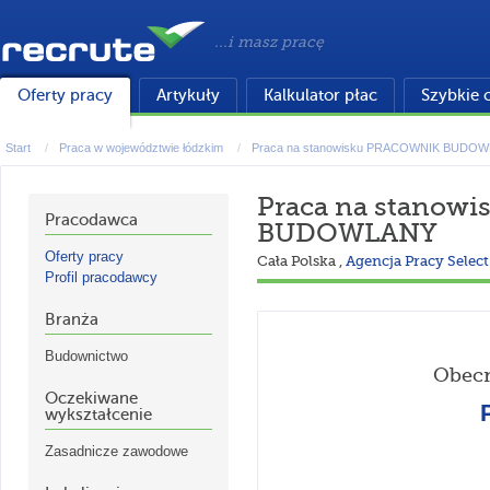
...i masz pracę
Oferty pracy
Artykuły
Kalkulator płac
Szybkie 
Start
Praca w województwie łódzkim
Praca na stanowisku PRACOWNIK BUDO
Praca na stanow
Pracodawca
BUDOWLANY
Oferty pracy
Cała Polska
,
Agencja Pracy Select
Profil pracodawcy
Branża
Budownictwo
Obecn
Oczekiwane
wykształcenie
Zasadnicze zawodowe