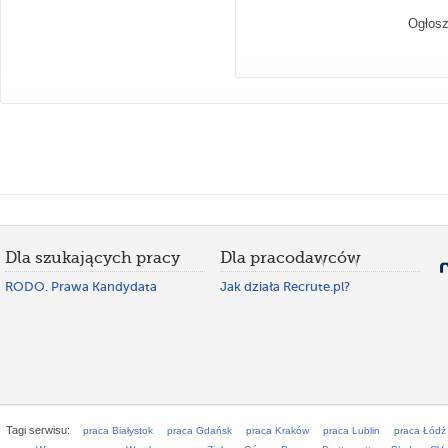
Ogłosz
Dla szukających pracy
Dla pracodawców
RODO. Prawa Kandydata
Jak działa Recrute.pl?
Tagi serwisu:
praca Białystok
praca Gdańsk
praca Kraków
praca Lublin
praca Łódź