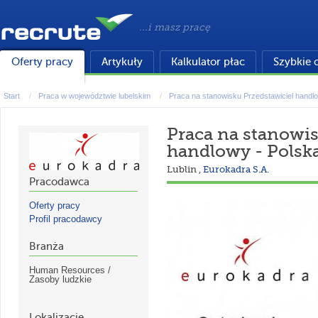
...i masz pracę
Oferty pracy
Artykuły
Kalkulator płac
Szybkie 
Start
Praca w województwie lubelskim
Praca na stanowisku Przedstawiciel handlo
Praca na stanowis
handlowy - Polsk
Lublin
,
Eurokadra S.A.
Pracodawca
Oferty pracy
Profil pracodawcy
Branża
Human Resources /
Zasoby ludzkie
Lokalizacje