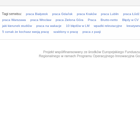
Tagi serwisu:
praca Białystok
praca Gdańsk
praca Kraków
praca Lublin
praca Łódź
praca Warszawa
praca Wrocław
praca Zielona Góra
Praca
Brutto-netto
Błędy w CV
jaki kierunek studiów
praca na wakacje
10 błędów w LM
wpadki rekrutacyjne
kreatywn
5 oznak że kochasz swoją pracę
szablony o pracę
praca z pasji