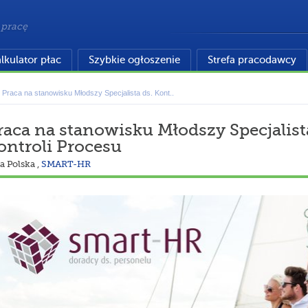
 pracę
lkulator płac
Szybkie ogłoszenie
Strefa pracodawcy
Praca na stanowisku Młodszy Specjalista ds. Kont..
raca na stanowisku Młodszy Specjalist
ontroli Procesu
a Polska
,
SMART-HR