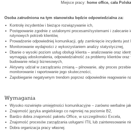
Miejsce pracy:
home office, cała Polsk
Osoba zatrudniona na tym stanowisku będzie odpowiedzialna za:
Kontrolę incydentów i bieżące rozwiązywanie ich,
Postępowanie zgodnie z ustalonymi procesami/systemami i zalecanie i
rutynowych potrzeb klientów,
Prowadzenie odpowiedniej komunikacji, gdy zamknięcie incydentu jest 
Monitorowanie wydajności z wykorzystaniem analizy statystycznej,
Dbanie o wysoki poziom usług obsługi klienta – analizowanie oraz ident
wymagają udoskonalenia, odpowiedzialność za problemy klientów oraz 
budowanie relacji biznesowych,
Aktywny udział w zarządzaniu zmianą – pilnowanie, aby proces przebi
monitorowanie i raportowanie jego skuteczności,
Zapobieganie negatywnym trendom poprzez odpowiednie reagowanie na 
Wymagania
Wysoko rozwinięte umiejętności komunikacyjne – zarówno werbalne jak
Znajomość języka angielskiego co najmniej na poziomie B2,
Bardzo dobra znajomość pakietu Office, w szczególności Excela,
Znajomość procesów zarządzania usługami ITIL lub zainteresowanie ni
Dobra organizacja pracy własnej.