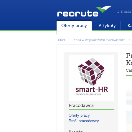
...i masz
Oferty pracy
Artykuły
Ka
Start
Praca w województwie mazowieckim
P
K
Cał
Pracodawca
Oferty pracy
Profil pracodawcy