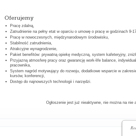
Oferujemy
Pracę zdalną,
Zatrudnienie na pełny etat w oparciu o umowę o pracę w godzinach 9-17
Pracę w nowoczesnych, międzynarodowym środowisku,
Stabilność zatrudnienia,
Atrakcyjne wynagrodzenie,
Pakiet benefitów: prywatną opiekę medyczną, system kafeteryjny, zniż
Przyjazną atmosferę pracy oraz gwarancję work-life balance, indywidu
pracownika,
System nagród motywujący do rozwoju, dodatkowe wsparcie w zakresie
kursów, konferencji,
Dostęp do najnowszych technologii i narzędzi.
Ogłoszenie jest już nieaktywne, nie można na nie 
Rec