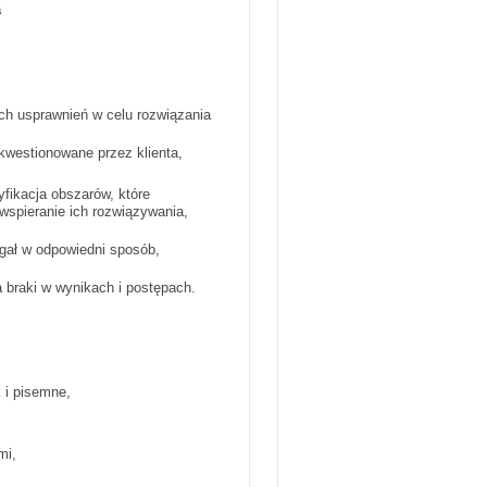
a
ch usprawnień w celu rozwiązania
kwestionowane przez klienta,
yfikacja obszarów, które
wspieranie ich rozwiązywania,
egał w odpowiedni sposób,
braki w wynikach i postępach.
 i pisemne,
mi,