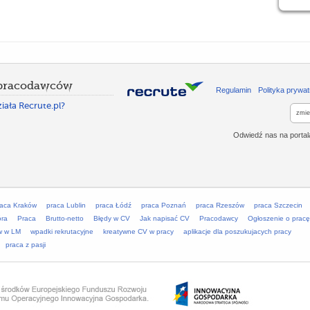
 pracodawców
Regulamin
Polityka prywat
iała Recrute.pl?
zmie
Odwiedź nas na porta
raca Kraków
praca Lublin
praca Łódź
praca Poznań
praca Rzeszów
praca Szczecin
óra
Praca
Brutto-netto
Błędy w CV
Jak napisać CV
Pracodawcy
Ogłoszenie o pracę
w w LM
wpadki rekrutacyjne
kreatywne CV w pracy
aplikacje dla poszukujacych pracy
praca z pasji