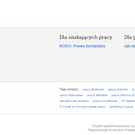
Dla szukających pracy
Dla
RODO. Prawa Kandydata
Jak dz
Tagi serwisu:
praca Białystok
praca Gdańsk
p
praca Warszawa
praca Wrocław
praca Zielona G
jaki kierunek studiów
praca na wakacje
10 błędó
5 oznak że kochasz swoją pracę
szablony o pracę