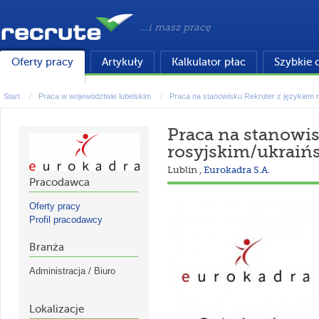
...i masz pracę
Oferty pracy
Artykuły
Kalkulator płac
Szybkie 
Start
Praca w województwie lubelskim
Praca na stanowisku Rekruter z językiem ro
Praca na stanowis
rosyjskim/ukraińs
Lublin
,
Eurokadra S.A.
Pracodawca
Oferty pracy
Profil pracodawcy
Branża
Administracja / Biuro
Lokalizacje