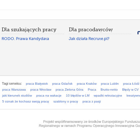
Dla szukających pracy
Dla pracodawców
RODO. Prawa Kandydata
Jak działa Recrute.pl?
Tagi serwisu:
praca Białystok
praca Gdańsk
praca Kraków
praca Lublin
praca Łódź
praca Warszawa
praca Wrocław
praca Zielona Góra
Praca
Brutto-netto
Błędy w CV
jaki kierunek studiów
praca na wakacje
10 błędów w LM
wpadki rekrutacyjne
kreatywn
5 oznak że kochasz swoją pracę
szablony o pracę
praca z pasji