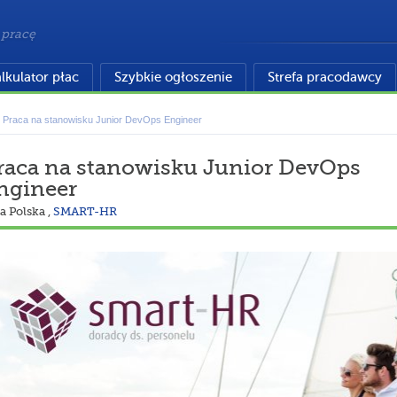
 pracę
lkulator płac
Szybkie ogłoszenie
Strefa pracodawcy
Praca na stanowisku Junior DevOps Engineer
raca na stanowisku Junior DevOps
ngineer
a Polska
,
SMART-HR