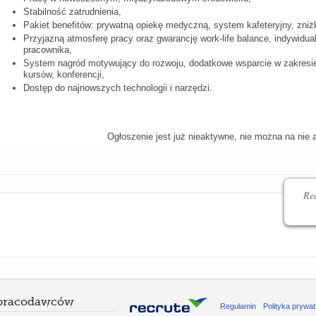
Stabilność zatrudnienia,
Pakiet benefitów: prywatną opiekę medyczną, system kafeteryjny, zniż
Przyjazną atmosferę pracy oraz gwarancję work-life balance, indywidu
pracownika,
System nagród motywujący do rozwoju, dodatkowe wsparcie w zakresie
kursów, konferencji,
Dostęp do najnowszych technologii i narzędzi.
Ogłoszenie jest już nieaktywne, nie można na nie 
Rec
 pracodawców
Regulamin
Polityka prywat