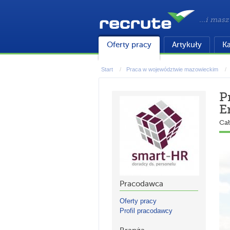
...i masz
Oferty pracy
Artykuły
Ka
Start
Praca w województwie mazowieckim
P
E
Cał
Pracodawca
Oferty pracy
Profil pracodawcy