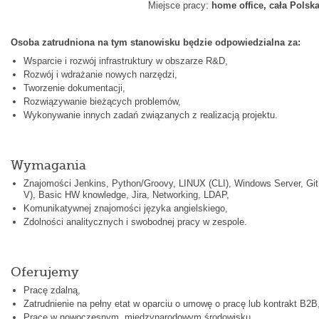
Miejsce pracy:
home office, cała Polsk
Osoba zatrudniona na tym stanowisku będzie odpowiedzialna za:
Wsparcie i rozwój infrastruktury w obszarze R&D,
Rozwój i wdrażanie nowych narzędzi,
Tworzenie dokumentacji,
Rozwiązywanie bieżących problemów,
Wykonywanie innych zadań związanych z realizacją projektu.
Wymagania
Znajomości Jenkins, Python/Groovy, LINUX (CLI), Windows Server, Git,
V), Basic HW knowledge, Jira, Networking, LDAP,
Komunikatywnej znajomości języka angielskiego,
Zdolności analitycznych i swobodnej pracy w zespole.
Oferujemy
Pracę zdalną,
Zatrudnienie na pełny etat w oparciu o umowę o pracę lub kontrakt B2B
Pracę w nowoczesnym, międzynarodowym środowisku,