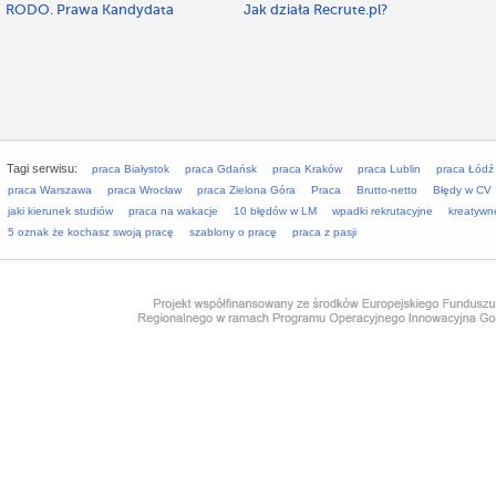
RODO. Prawa Kandydata
Jak działa Recrute.pl?
Tagi serwisu:
praca Białystok
praca Gdańsk
praca Kraków
praca Lublin
praca Łódź
praca Warszawa
praca Wrocław
praca Zielona Góra
Praca
Brutto-netto
Błędy w CV
jaki kierunek studiów
praca na wakacje
10 błędów w LM
wpadki rekrutacyjne
kreatywn
5 oznak że kochasz swoją pracę
szablony o pracę
praca z pasji