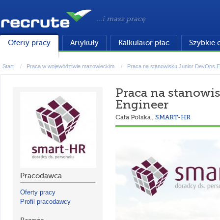
...i masz pracę
Oferty pracy
Artykuły
Kalkulator płac
Szybkie 
Start
Praca w województwie mazowieckim
Praca na stanowisku Junior DevOps E
Praca na stanowi
Engineer
Cała Polska
,
SMART-HR
Pracodawca
Oferty pracy
Profil pracodawcy