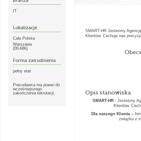
Branża
IT
Lokalizacje
SMART-HR Jesteśmy Agencją Re
Klientów. Cechuje nas precyzja
Cała Polska
Warszawa
(00-686)
Obecn
Forma zatrudnienia
pełny etat
Pracodawca ma prawo do
wcześniejszego
Opis stanowiska
zakończenia rekrutacji.
SMART-HR
- Jesteśmy Age
Klientów. Cechu
Dla naszego Klienta –
fir
związku z 