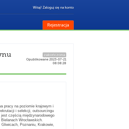
Witaj! Zaloguj się na konto
Rejestracja
ynu
zakończona
Opublikowane 2023-07-21
08:08:28
a pracy na poziomie krajowym i
rutacji i selekcji, outsourcingu
a jest częścią międzynarodowego
a Bielanach Wrocławskich.
 Gliwicach, Poznaniu, Krakowie,