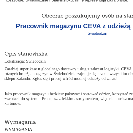
Rzeszowie, Świebodzinie i Białymstoku, firmę reprezentują biura onsite.
Obecnie poszukujemy osób na sta
Pracownik magazynu CEVA z odzieżą
Świebodzin
Opis stanowiska
Lokalizacja: Świebodzin
Zarabiaj super kasę u globalnego dostawcy usług z zakresu logistyki. CEVA 
różnych branż, a magazyn w Świebodzinie zajmuje się przede wszystkim ob
sklepu Zalando. Zgłoś się i pracuj wśród modnej odzieży od zaraz!
Jako pracownik magazynu będziesz pakować i sortować odzież, korzystać z
zwrotach do systemu. Pracujesz z lekkim asortymentem, więc nie musisz m
kartonów.
Wymagania
WYMAGANIA