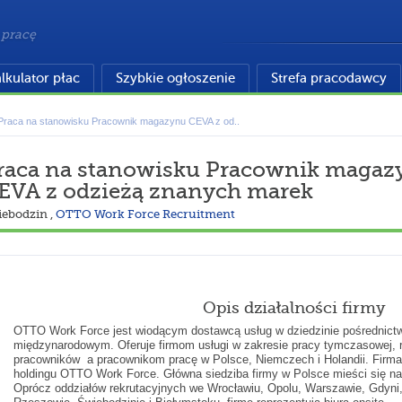
 pracę
lkulator płac
Szybkie ogłoszenie
Strefa pracodawcy
Praca na stanowisku Pracownik magazynu CEVA z od..
raca na stanowisku Pracownik magaz
EVA z odzieżą znanych marek
iebodzin
,
OTTO Work Force Recruitment
Opis działalności firmy
OTTO Work Force jest wiodącym dostawcą usług w dziedzinie pośrednictw
międzynarodowym. Oferuje firmom usługi w zakresie pracy tymczasowej, rek
pracowników a pracownikom pracę w Polsce, Niemczech i Holandii. Firm
holdingu OTTO Work Force. Główna siedziba firmy w Polsce mieści się n
Oprócz oddziałów rekrutacyjnych we Wrocławiu, Opolu, Warszawie, Gdyni,