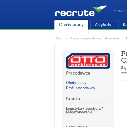
...i masz
Oferty pracy
Artykuły
Ka
Start
Praca w województwie małopolskim
P
C
Św
Pracodawca
Oferty pracy
Profil pracodawcy
Branża
Logistyka / Spedycja /
Magazynowanie