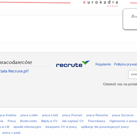
Rec
 pracodawców
Regulamin
Polityka prywat
iała Recrute.pl?
zmie
Odwiedź nas na porta
raca Kraków
praca Lublin
praca Łódź
praca Poznań
praca Rzeszów
praca Szczecin
óra
Praca
Brutto-netto
Błędy w CV
Jak napisać CV
Pracodawcy
Ogłoszenie o pracę
w w LM
wpadki rekrutacyjne
kreatywne CV w pracy
aplikacje dla poszukujacych pracy
praca z pasji