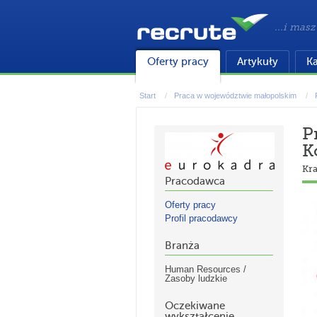
...i masz
Oferty pracy
Artykuły
Ka
Start
Praca w województwie małopolskim
P
K
Kr
Pracodawca
Oferty pracy
Profil pracodawcy
Branża
Human Resources /
Zasoby ludzkie
Oczekiwane
wykształcenie