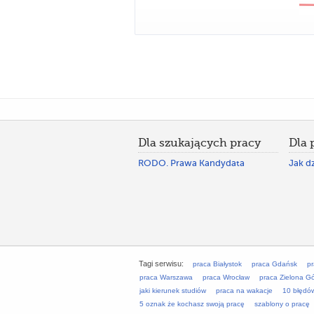
Dla szukających pracy
Dla
RODO. Prawa Kandydata
Jak dz
Tagi serwisu:
praca Białystok
praca Gdańsk
p
praca Warszawa
praca Wrocław
praca Zielona G
jaki kierunek studiów
praca na wakacje
10 błędó
5 oznak że kochasz swoją pracę
szablony o pracę