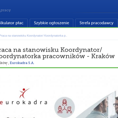
 pracę
lkulator płac
Szybkie ogłoszenie
Strefa pracodawcy
Praca na stanowisku Koordynator/ Koordynatorka p..
raca na stanowisku Koordynator/
oordynatorka pracowników - Kraków
aków
,
Eurokadra S.A.