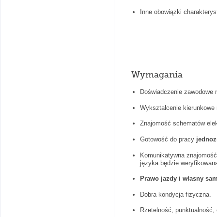
Inne obowiązki charakterys
Wymagania
Doświadczenie zawodowe n
Wykształcenie kierunkowe m
Znajomość schematów elek
Gotowość do pracy
jednoz
Komunikatywna znajomość j
języka będzie weryfikowan
Prawo jazdy i własny sa
Dobra kondycja fizyczna.
Rzetelność, punktualność,