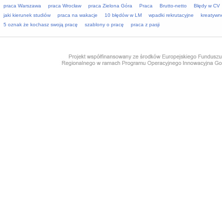
praca Warszawa
praca Wrocław
praca Zielona Góra
Praca
Brutto-netto
Błędy w CV
jaki kierunek studiów
praca na wakacje
10 błędów w LM
wpadki rekrutacyjne
kreatywn
5 oznak że kochasz swoją pracę
szablony o pracę
praca z pasji