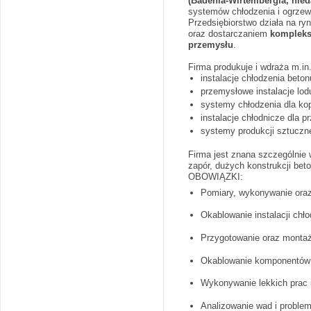
(Badenia-Wirtembergia, nied
systemów chłodzenia i ogrzew
Przedsiębiorstwo działa na ry
oraz dostarczaniem
komplekso
przemysłu
.
Firma produkuje i wdraża m.in.
instalacje chłodzenia beto
przemysłowe instalacje lodu
systemy chłodzenia dla ko
instalacje chłodnicze dla
systemy produkcji sztuczn
Firma jest znana szczególnie
zapór, dużych konstrukcji be
OBOWIĄZKI:
Pomiary, wykonywanie oraz
Okablowanie instalacji chł
Przygotowanie oraz monta
Okablowanie komponentów el
Wykonywanie lekkich prac
Analizowanie wad i proble