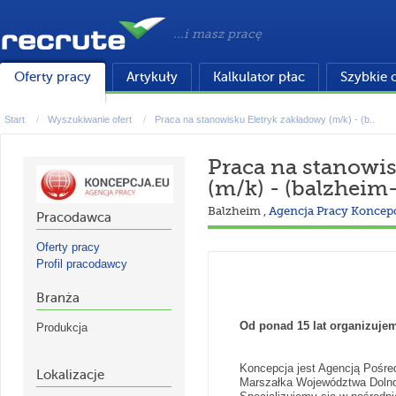
...i masz pracę
Oferty pracy
Artykuły
Kalkulator płac
Szybkie 
Start
Wyszukiwanie ofert
Praca na stanowisku Eletryk zakładowy (m/k) - (b..
Praca na stanowis
(m/k) - (balzheim
Balzheim
,
Agencja Pracy Koncepc
Pracodawca
Oferty pracy
Profil pracodawcy
Branża
Od ponad 15 lat organizuje
Produkcja
Koncepcja jest Agencją Pośred
Lokalizacje
Marszałka Województwa Dolnośl