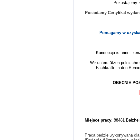
Pozostajemy z
Posiadamy Certyfikat wydan
Pomagamy w uzyskani
Koncepcja ist eine lizen
Wir unterstützen polnische
Fachkräfte in den Berei
OBECNIE PO
Miejsce pracy
: 88481 Balzhe
Praca będzie wykonywana dla n