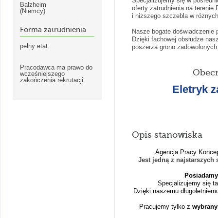
Specjalizujemy się w pośredni
Balzheim
oferty zatrudnienia na terenie
(Niemcy)
i niższego szczebla w różnych
Forma zatrudnienia
Nasze bogate doświadczenie p
Dzięki fachowej obsłudze nasz
pełny etat
poszerza grono zadowolonych 
Pracodawca ma prawo do
Obecn
wcześniejszego
zakończenia rekrutacji.
Eletryk z
Opis stanowiska
Agencja Pracy Koncepc
Jest jedną z na
j
starszych
s
Posiadamy 
Specjalizujemy się ta
Dzięki naszemu długoletniem
Pracujemy tylko z
wybrany