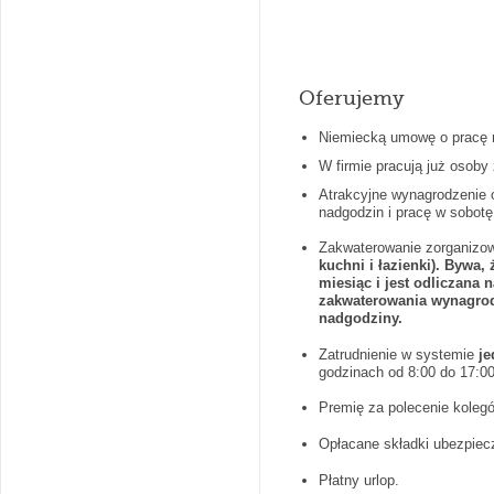
Oferujemy
Niemiecką umowę o pracę 
W firmie pracują już osoby
Atrakcyjne wynagrodzenie 
nadgodzin i pracę w sobotę
Zakwaterowanie zorganizo
kuchni i łazienki). Bywa
miesiąc i jest odliczana
zakwaterowania wynagrodz
nadgodziny.
Zatrudnienie w systemie
j
godzinach od 8:00 do 17:00,
Premię za polecenie koleg
Opłacane składki ubezpiec
Płatny urlop.