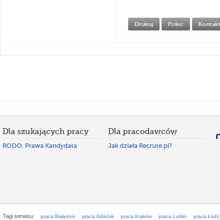
Drukuj
Poleć
Kontak
Dla szukających pracy
Dla pracodawców
RODO. Prawa Kandydata
Jak działa Recrute.pl?
Tagi serwisu:
praca Białystok
praca Gdańsk
praca Kraków
praca Lublin
praca Łódź