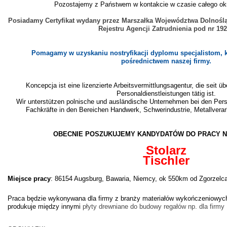
Pozostajemy z Państwem w kontakcie w czasie całego okr
Posiadamy Certyfikat wydany przez Marszałka Województwa Dolnoślą
Rejestru Agencji Zatrudnienia pod nr 19
Pomagamy w uzyskaniu nostryfikacji dyplomu specjalistom, 
pośrednictwem naszej firmy.
Koncepcja ist eine lizenzierte Arbeitsvermittlungsagentur, die seit ü
Personaldienstleistungen tätig ist.
Wir unterstützen polnische und ausländische Unternehmen bei den Pers
Fachkräfte in den Bereichen Handwerk, Schwerindustrie, Metallverar
OBECNIE POSZUKUJEMY KANDYDATÓW DO PRACY N
Stolarz
Tischler
Miejsce pracy
:
86154 Augsburg, Bawaria, Niemcy, ok 550km od Zgorzelc
Praca będzie wykonywana dla firmy z branży materiałów wykończeniowych
produkuje między innymi
płyty drewniane do budowy regałów np. dla firmy 