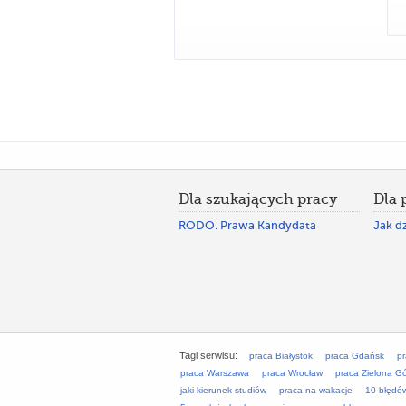
Dla szukających pracy
Dla
RODO. Prawa Kandydata
Jak dz
Tagi serwisu:
praca Białystok
praca Gdańsk
p
praca Warszawa
praca Wrocław
praca Zielona G
jaki kierunek studiów
praca na wakacje
10 błędó