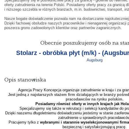
Specjalizujemy się w pośrednictwie pracy za granicę - głównie do Niemiec
oferty zatrudnienia na terenie Polski. Posiadamy oferty pracy za granicą 
i niższego szczebla w różnych branżach, m.in. budownictwo, transport, in
Nasze bogate doświadczenie pozwala nam na dostarczanie najskuteczniej
Dzięki fachowej obsłudze naszych pracowników i nienagannej organizacji p
poszerza grono zadowolonych klientów oraz partnerów zagranicznych.
Obecnie poszukujemy osób na sta
Stolarz - obróbka płyt (m/k) - (Augs
Augsburg
Opis stanowiska
Agencja Pracy Koncepcja organizuje zatrudnienie w kraju i za gra
Jest jedną z na
j
starszych
stażem
firm działających w branży pośre
pracodawców
na rynku polskim.
Posiadamy również oferty w innych krajach jak Holan
Specjalizujemy się także w rekrutacji i selekcji kandydatów do p
Dzięki naszemu długoletniemu doświadczeniu jesteśmy w stanie zaofero
zatrudnienie u sprawdzonych pracodawcó
Pracujemy tylko z
wybranymi i starannie wyselekcjonowanymi firm
bezpieczną i satysfakcjonującą pracę.