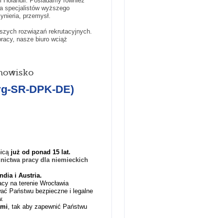
 i Holandii. Posiadamy również
dla specjalistów wyższego
żynieria, przemysł.
szych rozwiązań rekrutacyjnych.
racy, nasze biuro wciąż
nowisko
burg-SR-DPK-DE)
nicą
już od ponad 1
5
lat.
dnictwa pracy
dla niemieckich
dia i Austria
.
racy na terenie Wrocławia
wać Państwu bezpieczne i
legalne
w.
ami
, tak aby zapewnić Państwu