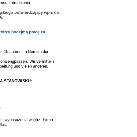
esu zatrudnienia.
skiego potwierdzający wpis do
26.
którzy podejmą pracę za
ber 15 Jahren im Bereich der
onalengpässen. Wir vermitteln
beitung und vielen anderen.
A STANOWISKU:
a
 i wyposażenia wnętrz. Firma
Ikea.