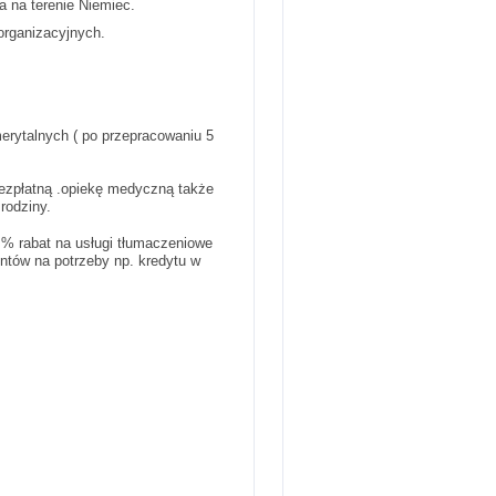
a na terenie Niemiec.
organizacyjnych.
merytalnych ( po przepracowaniu 5
bezpłatną .opiekę medyczną także
rodziny.
% rabat na usługi tłumaczeniowe
tów na potrzeby np. kredytu w