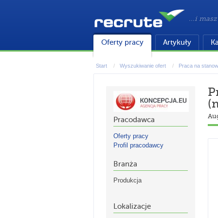
...i masz
Oferty pracy
Artykuły
Ka
Start
Wyszukiwanie ofert
Praca na stanowi
P
(
Au
Pracodawca
Oferty pracy
Profil pracodawcy
Branża
Produkcja
Lokalizacje