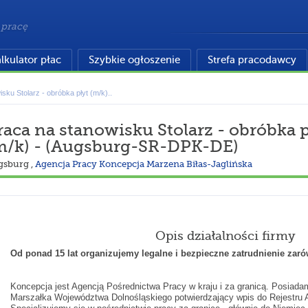
 pracę
lkulator płac
Szybkie ogłoszenie
Strefa pracodawcy
sku Stolarz - obróbka płyt (m/k)..
raca na stanowisku Stolarz - obróbka p
m/k) - (Augsburg-SR-DPK-DE)
gsburg
,
Agencja Pracy Koncepcja Marzena Biłas-Jaglińska
Opis działalności firmy
Od ponad 15 lat organizujemy
legalne i bezpieczne
zatrudnienie zaró
Koncepcja jest Agencją Pośrednictwa Pracy w kraju i za granicą. Posiada
Marszałka Województwa Dolnośląskiego potwierdzający wpis do Rejestru Ag