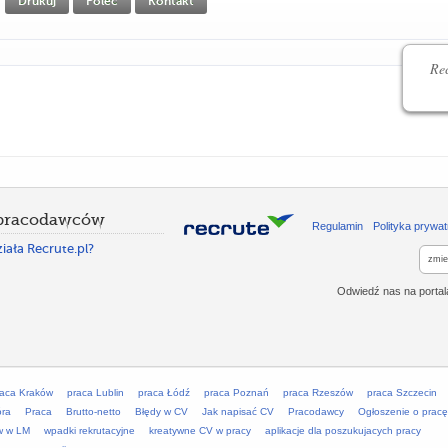
Drukuj
Poleć
Kontakt
Rec
 pracodawców
Regulamin
Polityka prywat
iała Recrute.pl?
zmie
Odwiedź nas na porta
raca Kraków
praca Lublin
praca Łódź
praca Poznań
praca Rzeszów
praca Szczecin
óra
Praca
Brutto-netto
Błędy w CV
Jak napisać CV
Pracodawcy
Ogłoszenie o pracę
w w LM
wpadki rekrutacyjne
kreatywne CV w pracy
aplikacje dla poszukujacych pracy