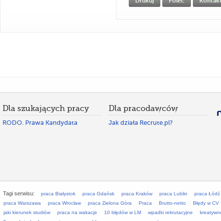
Drukuj
Poleć
Kontak
Dla szukających pracy
Dla pracodawców
RODO. Prawa Kandydata
Jak działa Recrute.pl?
Tagi serwisu:
praca Białystok
praca Gdańsk
praca Kraków
praca Lublin
praca Łódź
praca Warszawa
praca Wrocław
praca Zielona Góra
Praca
Brutto-netto
Błędy w CV
jaki kierunek studiów
praca na wakacje
10 błędów w LM
wpadki rekrutacyjne
kreatywn