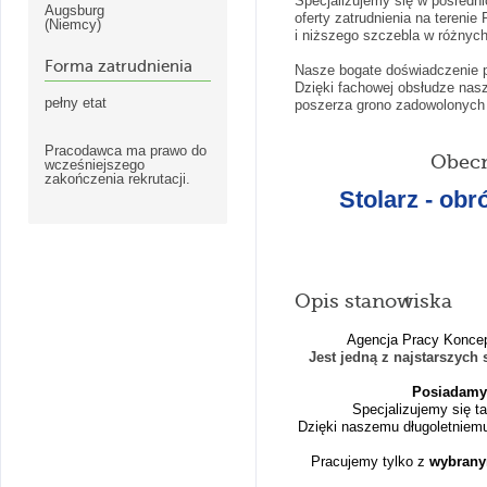
Specjalizujemy się w pośredni
Augsburg
oferty zatrudnienia na terenie
(Niemcy)
i niższego szczebla w różnych
Forma zatrudnienia
Nasze bogate doświadczenie p
Dzięki fachowej obsłudze nasz
pełny etat
poszerza grono zadowolonych 
Pracodawca ma prawo do
Obecn
wcześniejszego
zakończenia rekrutacji.
Stolarz - ob
Opis stanowiska
Agencja Pracy Koncepc
Jest jedną z na
j
starszych
s
Posiadamy 
Specjalizujemy się ta
Dzięki naszemu długoletniem
Pracujemy tylko z
wybrany