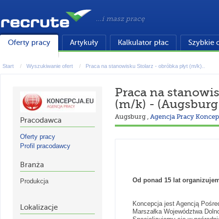
...i masz pracę
Oferty pracy
Artykuły
Kalkulator płac
Szybkie 
Start
Wyszukiwanie ofert
Praca na stanowisku Stolarz - obróbka płyt (m/k)..
Praca na stanowis
(m/k) - (Augsbur
Augsburg
,
Agencja Pracy Koncepc
Pracodawca
Oferty pracy
Profil pracodawcy
Branża
Od ponad 15 lat organizuje
Produkcja
Koncepcja jest Agencją Pośred
Lokalizacje
Marszałka Województwa Dolnośl