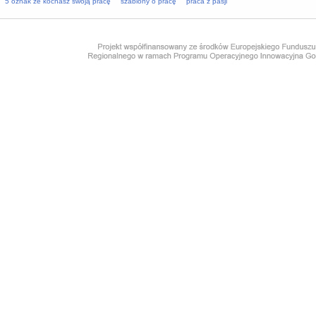
5 oznak że kochasz swoją pracę
szablony o pracę
praca z pasji