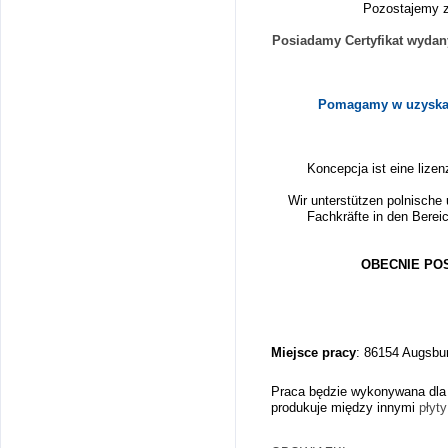
Pozostajemy z
Posiadamy Certyfikat wydan
Pomagamy w uzyskani
Koncepcja ist eine lizen
Wir unterstützen polnische
Fachkräfte in den Berei
OBECNIE PO
Miejsce pracy
:
86154 Augsbur
Praca będzie wykonywana dla 
produkuje między innymi
płyty