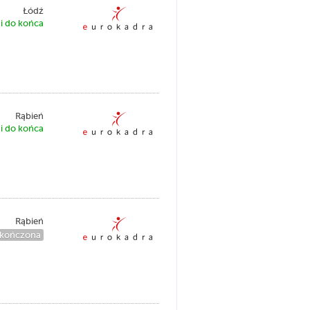
Łódź
i do końca
Rąbień
i do końca
Rąbień
kończona