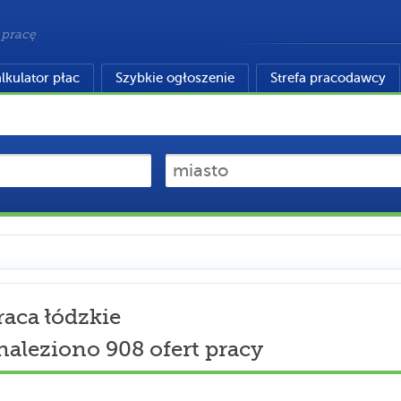
 pracę
lkulator płac
Szybkie ogłoszenie
Strefa pracodawcy
raca łódzkie
naleziono 908 ofert pracy