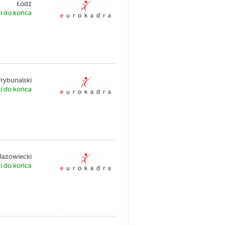
Łódź
i do końca
rybunalski
i do końca
azowiecki
i do końca