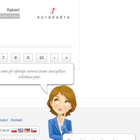
Rąbień
kończona
7
8
9
10
›
»
rute.pl oferuje nowoczesne narzędzia
rekrutacyjne.
ności
Kontakt
ń język: