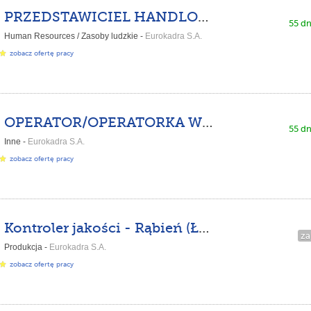
PRZEDSTAWICIEL HANDLOWY W AGENCJI PRACY – ŁÓDŹ
55 dn
Human Resources / Zasoby ludzkie -
Eurokadra S.A.
zobacz ofertę pracy
OPERATOR/OPERATORKA WÓZKA WIDŁOWEGO - RĄBIEŃ
55 dn
Inne -
Eurokadra S.A.
zobacz ofertę pracy
Kontroler jakości - Rąbień (Łódź)
za
Produkcja -
Eurokadra S.A.
zobacz ofertę pracy