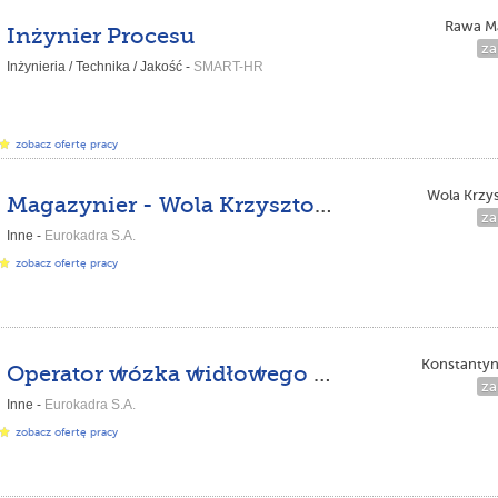
Rawa M
Inżynier Procesu
za
Inżynieria / Technika / Jakość -
SMART-HR
zobacz ofertę pracy
Wola Krzy
Magazynier - Wola Krzysztoporska
za
Inne -
Eurokadra S.A.
zobacz ofertę pracy
Konstanty
Operator wózka widłowego UDT - Konstantynów Łódzki
za
Inne -
Eurokadra S.A.
zobacz ofertę pracy