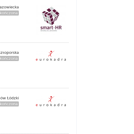
azowiecka
kończona
sztoporska
kończona
nów Łódzki
kończona