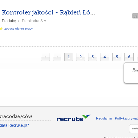
Kontroler jakości - Rąbień Łódź
za
Produkcja -
Eurokadra S.A.
zobacz ofertę pracy
«
‹
1
2
3
4
5
6
Rec
 pracodawców
Regulamin
Polityka prywat
iała Recrute.pl?
zmie