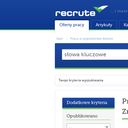
...i masz
Oferty pracy
Artykuły
Ka
Start
Praca w województwie łódzkim
Twoje kryteria wyszukiwania
P
Dodatkowe kryteria
Z
Opublikowano