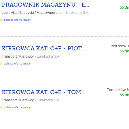
PRACOWNIK MAGAZYNU - ŁÓDŹ
55 dn
Logistyka / Spedycja / Magazynowanie -
Eurokadra S.A.
zobacz ofertę pracy
Piotrków T
KIEROWCA KAT. C+E - PIOTRKÓW TRYBUNALSKI (k/m)
55 dn
Transport / Kierowcy -
Eurokadra S.A.
zobacz ofertę pracy
Tomaszów M
KIEROWCA KAT. C+E - TOMASZÓW MAZOWIECKI (K/M)
55 dn
Transport / Kierowcy -
Eurokadra S.A.
zobacz ofertę pracy