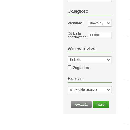
Odległość
Promień:
Od kodu
pocztowego:
Województwa
Zagranica
Branże