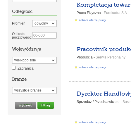
Kompletacja towar
Odległość
Praca Fizyczna -
Eurokadra S.A.
zobacz ofertę pracy
Promień:
Od kodu
pocztowego:
Pracownik produkc
Województwa
Produkcja -
Serwis Personalny
zobacz ofertę pracy
Zagranica
Branże
Dyrektor Handlow
Sprzedaż / Przedstawiciele -
Busines
zobacz ofertę pracy