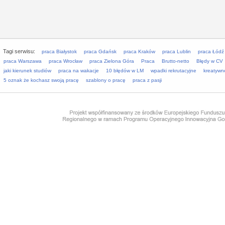
Tagi serwisu:
praca Białystok
praca Gdańsk
praca Kraków
praca Lublin
praca Łódź
praca Warszawa
praca Wrocław
praca Zielona Góra
Praca
Brutto-netto
Błędy w CV
jaki kierunek studiów
praca na wakacje
10 błędów w LM
wpadki rekrutacyjne
kreatywn
5 oznak że kochasz swoją pracę
szablony o pracę
praca z pasji