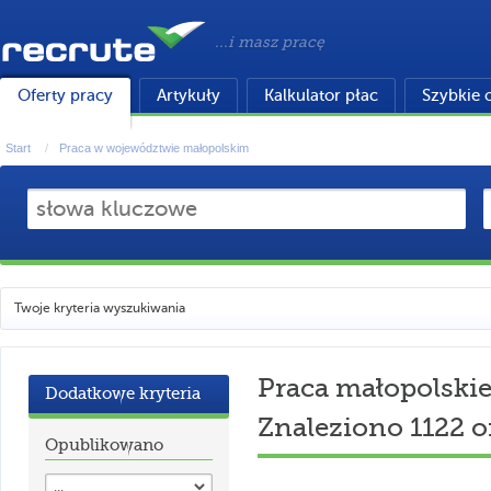
...i masz pracę
Oferty pracy
Artykuły
Kalkulator płac
Szybkie 
Start
Praca w województwie małopolskim
Twoje kryteria wyszukiwania
Praca małopolski
Dodatkowe kryteria
Znaleziono 1122 o
Opublikowano