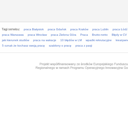
Tagi serwisu:
praca Białystok
praca Gdańsk
praca Kraków
praca Lublin
praca Łódź
praca Warszawa
praca Wrocław
praca Zielona Góra
Praca
Brutto-netto
Błędy w CV
jaki kierunek studiów
praca na wakacje
10 błędów w LM
wpadki rekrutacyjne
kreatywn
5 oznak że kochasz swoją pracę
szablony o pracę
praca z pasji