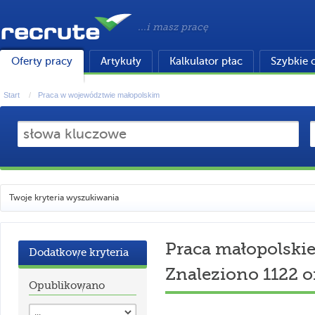
...i masz pracę
Oferty pracy
Artykuły
Kalkulator płac
Szybkie 
Start
Praca w województwie małopolskim
Twoje kryteria wyszukiwania
Praca małopolski
Dodatkowe kryteria
Znaleziono 1122 o
Opublikowano