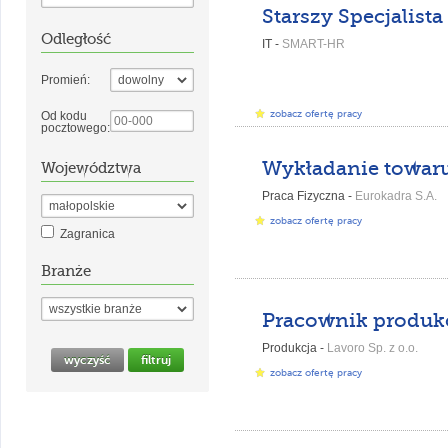
Odległość
IT -
SMART-HR
Promień:
zobacz ofertę pracy
Od kodu
pocztowego:
Województwa
Praca Fizyczna -
Eurokadra S.A.
zobacz ofertę pracy
Zagranica
Branże
Pracownik produkc
Produkcja -
Lavoro Sp. z o.o.
zobacz ofertę pracy