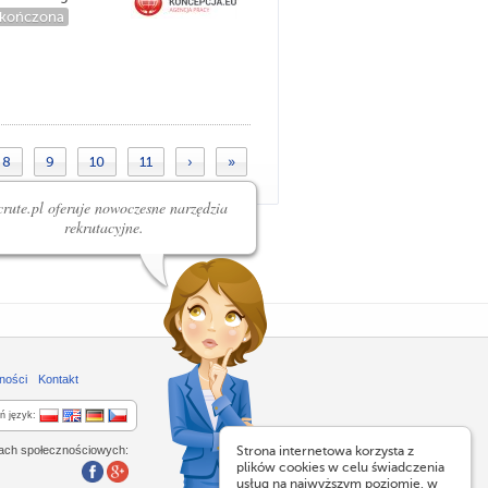
kończona
8
9
10
11
›
»
rute.pl oferuje nowoczesne narzędzia
rekrutacyjne.
ności
Kontakt
ń język:
lach społecznościowych:
Strona internetowa korzysta z
plików cookies w celu świadczenia
usług na najwyższym poziomie, w