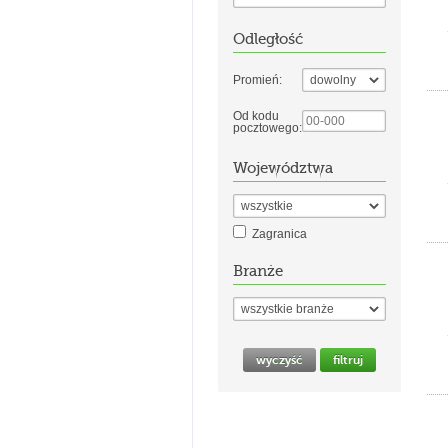
Odległość
Promień:
Od kodu
pocztowego:
Województwa
Zagranica
Branże