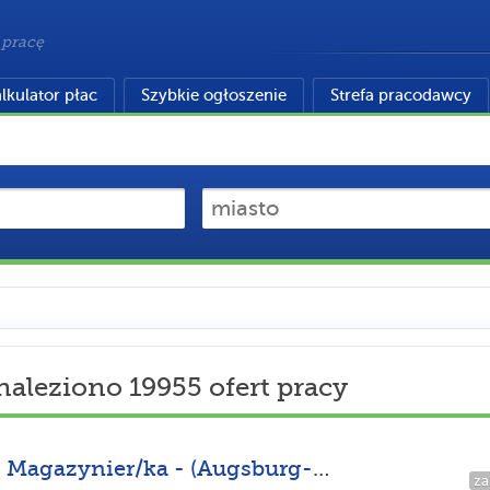
 pracę
lkulator płac
Szybkie ogłoszenie
Strefa pracodawcy
naleziono 19955 ofert pracy
Magazynier/ka - (Augsburg-SR-TN-DE)
za