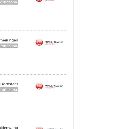
kończona
rmeitingen
kończona
Dornstadt
kończona
aldenwang