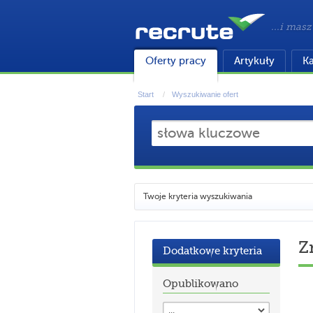
...i masz
Oferty pracy
Artykuły
Ka
Start
Wyszukiwanie ofert
Twoje kryteria wyszukiwania
Z
Dodatkowe kryteria
Opublikowano