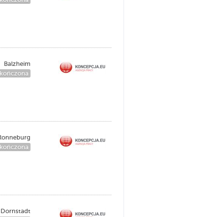
Balzheim
kończona
Ronneburg
kończona
Dornstadt