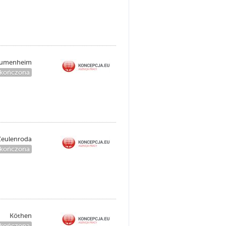
äumenheim
kończona
Zeulenroda
kończona
Köthen
kończona