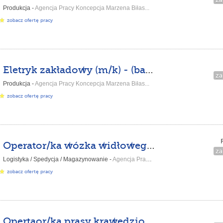
Produkcja -
Agencja Pracy Koncepcja Marzena Biłas...
zobacz ofertę pracy
Eletryk zakładowy (m/k) - (balzheim-kh-gl-de)
za
Produkcja -
Agencja Pracy Koncepcja Marzena Biłas...
zobacz ofertę pracy
Operator/ka wózka widłowego - (Ronneburg-HH-DPKH-DE)
za
Logistyka / Spedycja / Magazynowanie -
Agencja Pracy Koncepcja Marzena Biłas...
zobacz ofertę pracy
Opertaor/ka prasy krawedziowej z j. angileskim - (Dornstadt-AS-GL-DE)