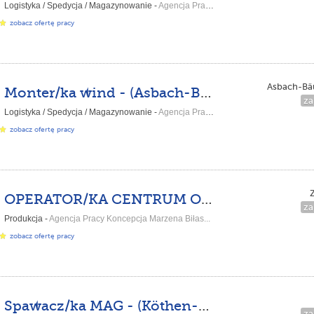
Logistyka / Spedycja / Magazynowanie -
Agencja Pracy Koncepcja Marzena Biłas...
zobacz ofertę pracy
Asbach-B
Monter/ka wind - (Asbach-Bäumenheim-GA-DPK-DE)
za
Logistyka / Spedycja / Magazynowanie -
Agencja Pracy Koncepcja Marzena Biłas...
zobacz ofertę pracy
OPERATOR/KA CENTRUM OBRÓBCZEGO CNC - (Zeulenroda-ZM-BH-DE)
za
Produkcja -
Agencja Pracy Koncepcja Marzena Biłas...
zobacz ofertę pracy
Spawacz/ka MAG - (Köthen-KU-DPKH-DE)
za