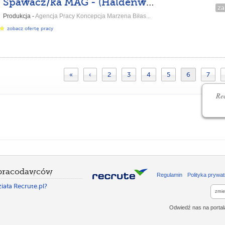
Spawacz/ka MAG - (Haldenwang-MA-GL-DE)
za
Produkcja -
Agencja Pracy Koncepcja Marzena Biłas...
zobacz ofertę pracy
«
‹
2
3
4
5
6
7
Rec
 pracodawców
Regulamin
Polityka prywat
iała Recrute.pl?
zmie
Odwiedź nas na porta