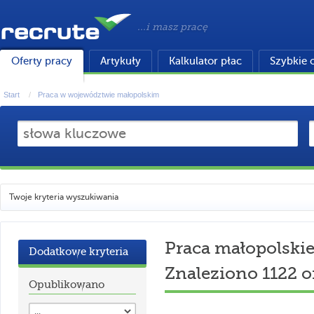
...i masz pracę
Oferty pracy
Artykuły
Kalkulator płac
Szybkie 
Start
Praca w województwie małopolskim
Twoje kryteria wyszukiwania
Praca małopolski
Dodatkowe kryteria
Znaleziono 1122 o
Opublikowano