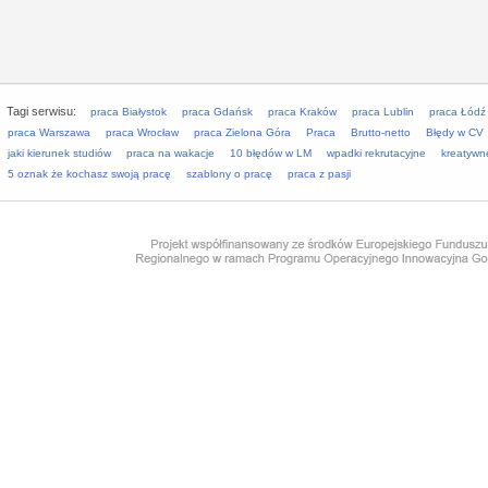
Tagi serwisu:
praca Białystok
praca Gdańsk
praca Kraków
praca Lublin
praca Łódź
praca Warszawa
praca Wrocław
praca Zielona Góra
Praca
Brutto-netto
Błędy w CV
jaki kierunek studiów
praca na wakacje
10 błędów w LM
wpadki rekrutacyjne
kreatywn
5 oznak że kochasz swoją pracę
szablony o pracę
praca z pasji