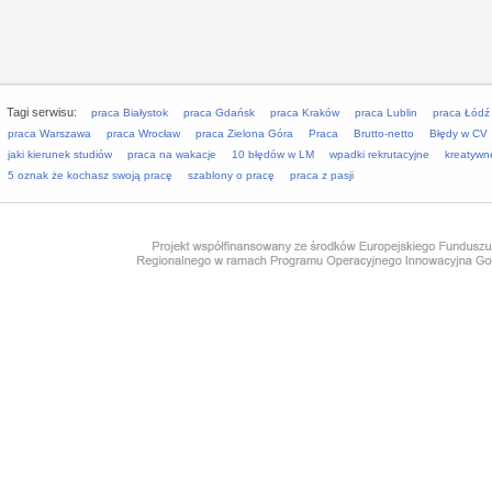
Tagi serwisu:
praca Białystok
praca Gdańsk
praca Kraków
praca Lublin
praca Łódź
praca Warszawa
praca Wrocław
praca Zielona Góra
Praca
Brutto-netto
Błędy w CV
jaki kierunek studiów
praca na wakacje
10 błędów w LM
wpadki rekrutacyjne
kreatywn
5 oznak że kochasz swoją pracę
szablony o pracę
praca z pasji