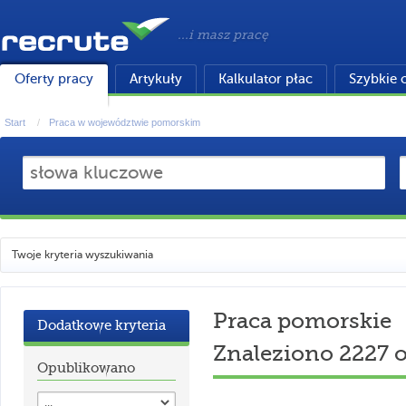
...i masz pracę
Oferty pracy
Artykuły
Kalkulator płac
Szybkie 
Start
Praca w województwie pomorskim
Twoje kryteria wyszukiwania
Praca pomorskie
Dodatkowe kryteria
Znaleziono 2227 o
Opublikowano