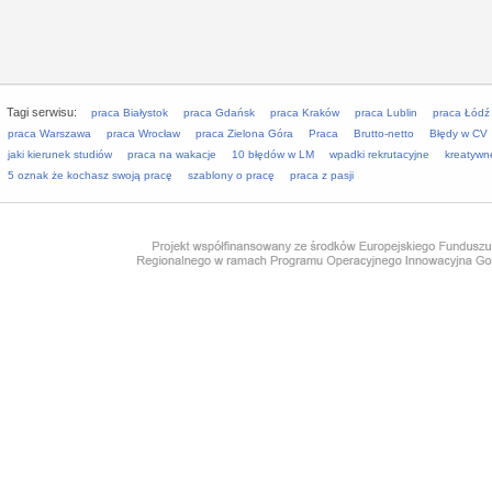
Tagi serwisu:
praca Białystok
praca Gdańsk
praca Kraków
praca Lublin
praca Łódź
praca Warszawa
praca Wrocław
praca Zielona Góra
Praca
Brutto-netto
Błędy w CV
jaki kierunek studiów
praca na wakacje
10 błędów w LM
wpadki rekrutacyjne
kreatywn
5 oznak że kochasz swoją pracę
szablony o pracę
praca z pasji