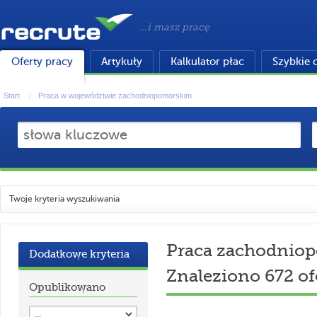
...i masz pracę
Oferty pracy
Artykuły
Kalkulator płac
Szybkie 
Start
Praca w województwie zachodniopomorskim
Twoje kryteria wyszukiwania
Praca zachodnio
Dodatkowe kryteria
Znaleziono 672 of
Opublikowano