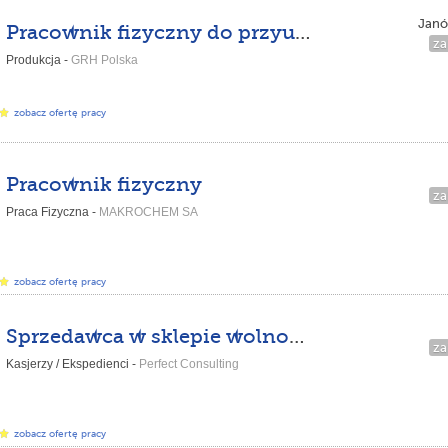
Janó
Pracownik fizyczny do przyuczenia – 2500 – 3000 zł netto
za
Produkcja -
GRH Polska
zobacz ofertę pracy
Pracownik fizyczny
za
Praca Fizyczna -
MAKROCHEM SA
zobacz ofertę pracy
Sprzedawca w sklepie wolnocłowym
za
Kasjerzy / Ekspedienci -
Perfect Consulting
zobacz ofertę pracy