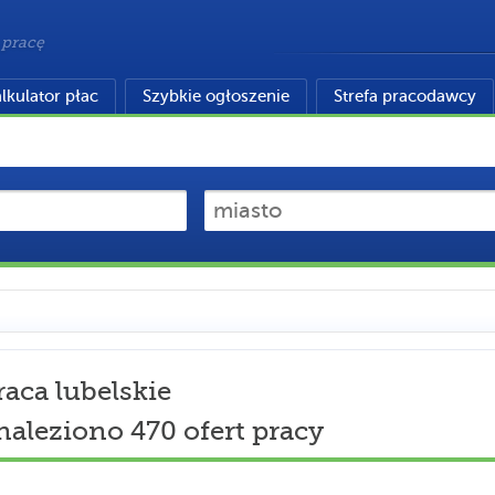
 pracę
lkulator płac
Szybkie ogłoszenie
Strefa pracodawcy
raca lubelskie
naleziono 470 ofert pracy