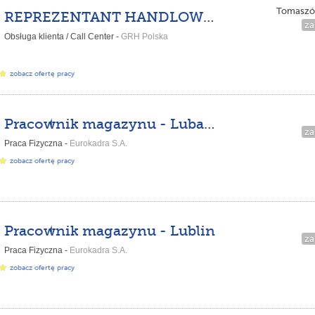
Tomaszó
REPREZENTANT HANDLOWY – BEZ POZYSKIWANIA KLIENTÓW! - HOME OFFICE
za
Obsługa klienta / Call Center -
GRH Polska
zobacz ofertę pracy
Pracownik magazynu - Lubartów
za
Praca Fizyczna -
Eurokadra S.A.
zobacz ofertę pracy
Pracownik magazynu - Lublin
za
Praca Fizyczna -
Eurokadra S.A.
zobacz ofertę pracy