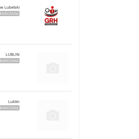
w Lubelski
kończona
LUBLIN
kończona
Lublin
kończona