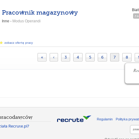
Bia
Pracownik magazynowy
za
Inne -
Modus Operandi
zobacz ofertę pracy
«
‹
3
4
5
6
7
8
Rec
 pracodawców
Regulamin
Polityka prywat
iała Recrute.pl?
zmie