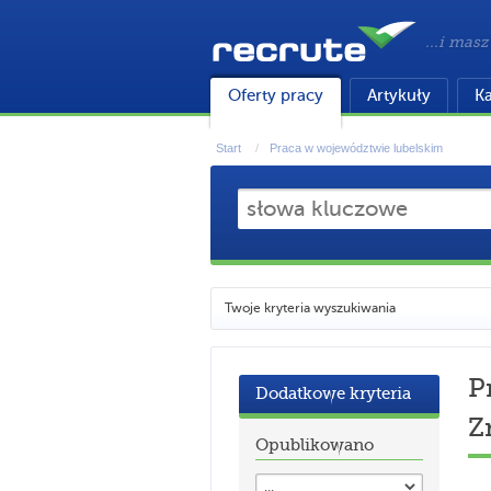
...i masz
Oferty pracy
Artykuły
Ka
Start
Praca w województwie lubelskim
Twoje kryteria wyszukiwania
P
Dodatkowe kryteria
Z
Opublikowano