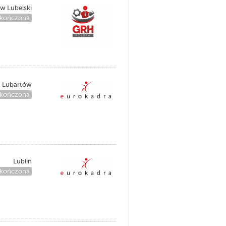
w Lubelski
kończona
Lubartów
kończona
Lublin
kończona