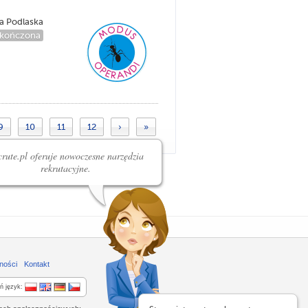
ła Podlaska
kończona
9
10
11
12
›
»
rute.pl oferuje nowoczesne narzędzia
rekrutacyjne.
ności
Kontakt
ń język: