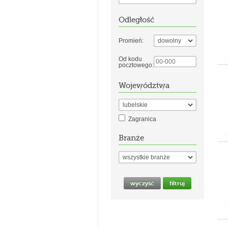
Odległość
Promień:
Od kodu
pocztowego:
Województwa
Zagranica
Branże