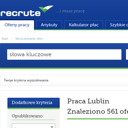
...i masz pracę
Oferty pracy
Artykuły
Kalkulator płac
Szybkie 
Start
Wyszukiwanie ofert
Twoje kryteria wyszukiwania
Praca Lublin
Dodatkowe kryteria
Znaleziono 561 of
Opublikowano