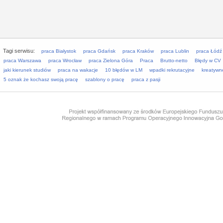
Tagi serwisu:
praca Białystok
praca Gdańsk
praca Kraków
praca Lublin
praca Łódź
praca Warszawa
praca Wrocław
praca Zielona Góra
Praca
Brutto-netto
Błędy w CV
jaki kierunek studiów
praca na wakacje
10 błędów w LM
wpadki rekrutacyjne
kreatywn
5 oznak że kochasz swoją pracę
szablony o pracę
praca z pasji