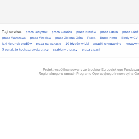
Tagi serwisu:
praca Białystok
praca Gdańsk
praca Kraków
praca Lublin
praca Łódź
praca Warszawa
praca Wrocław
praca Zielona Góra
Praca
Brutto-netto
Błędy w CV
jaki kierunek studiów
praca na wakacje
10 błędów w LM
wpadki rekrutacyjne
kreatywn
5 oznak że kochasz swoją pracę
szablony o pracę
praca z pasji