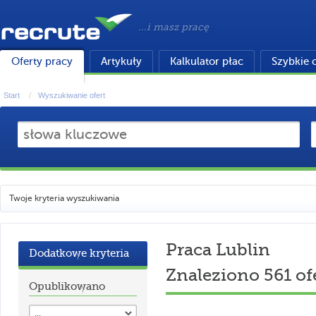
...i masz pracę
Oferty pracy
Artykuły
Kalkulator płac
Szybkie 
Start
Wyszukiwanie ofert
Twoje kryteria wyszukiwania
Praca Lublin
Dodatkowe kryteria
Znaleziono 561 of
Opublikowano