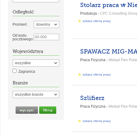
Odległość
Produkcja -
CPC Consulting Grou
zobacz ofertę pracy
Promień:
Od kodu
pocztowego:
SPAWACZ MIG-M
Województwa
Praca Fizyczna -
Metaal Flex Polan
Zagranica
zobacz ofertę pracy
Branże
Szlifierz
Praca Fizyczna -
Metaal Flex Polan
zobacz ofertę pracy