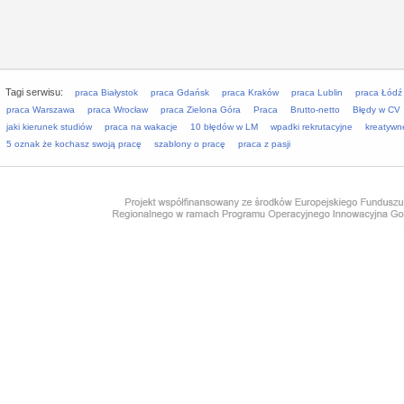
Tagi serwisu:
praca Białystok
praca Gdańsk
praca Kraków
praca Lublin
praca Łódź
praca Warszawa
praca Wrocław
praca Zielona Góra
Praca
Brutto-netto
Błędy w CV
jaki kierunek studiów
praca na wakacje
10 błędów w LM
wpadki rekrutacyjne
kreatywn
5 oznak że kochasz swoją pracę
szablony o pracę
praca z pasji