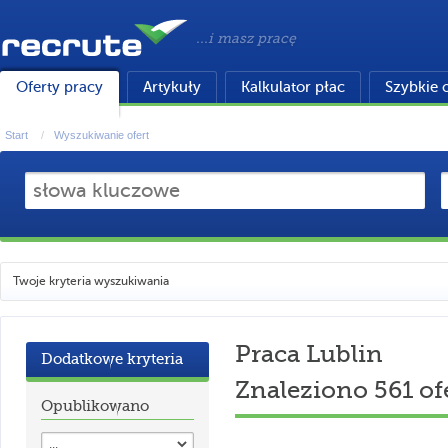
...i masz pracę
Oferty pracy
Artykuły
Kalkulator płac
Szybkie 
Start
Wyszukiwanie ofert
Twoje kryteria wyszukiwania
Praca Lublin
Dodatkowe kryteria
Znaleziono 561 of
Opublikowano