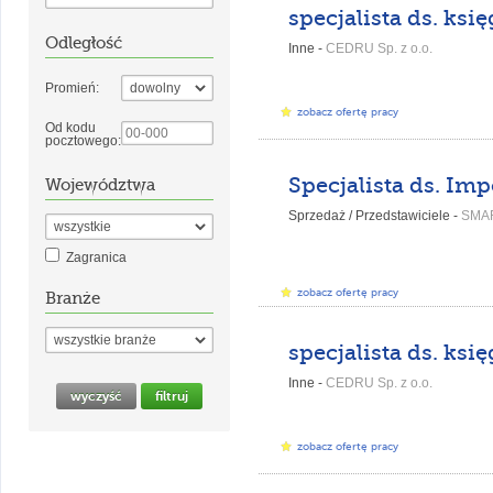
Odległość
Inne -
CEDRU Sp. z o.o.
Promień:
zobacz ofertę pracy
Od kodu
pocztowego:
Województwa
Sprzedaż / Przedstawiciele -
SMA
Zagranica
zobacz ofertę pracy
Branże
Inne -
CEDRU Sp. z o.o.
zobacz ofertę pracy