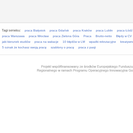
Tagi serwisu:
praca Białystok
praca Gdańsk
praca Kraków
praca Lublin
praca Łódź
praca Warszawa
praca Wrocław
praca Zielona Góra
Praca
Brutto-netto
Błędy w CV
jaki kierunek studiów
praca na wakacje
10 błędów w LM
wpadki rekrutacyjne
kreatywn
5 oznak że kochasz swoją pracę
szablony o pracę
praca z pasji