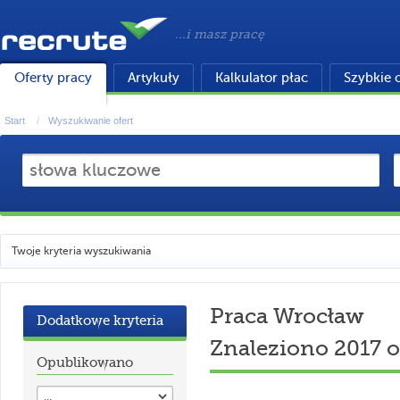
...i masz pracę
Oferty pracy
Artykuły
Kalkulator płac
Szybkie 
Start
Wyszukiwanie ofert
Twoje kryteria wyszukiwania
Praca Wrocław
Dodatkowe kryteria
Znaleziono 2017 o
Opublikowano